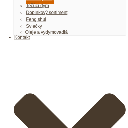
Tečúci dym
Doplnkový sortiment
Feng shui
Sviečky
Oleje a vydymovadlá
Kontakt