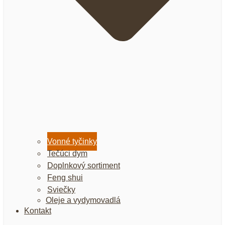
Vonné tyčinky
Tečúci dym
Doplnkový sortiment
Feng shui
Sviečky
Oleje a vydymovadlá
Kontakt