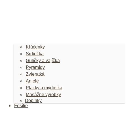
Kľúčenky
Srdiečka
Guličky a vajíčka
Pyramídy
Zvieratká
Anjele
Placky a mydielka
Masážne výrobky
Doplnky
Fosílie