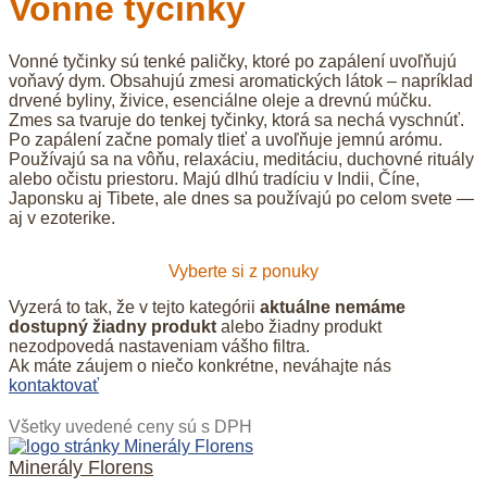
Vonné tyčinky
Vonné tyčinky sú tenké paličky, ktoré po zapálení uvoľňujú
voňavý dym. Obsahujú zmesi aromatických látok – napríklad
drvené byliny, živice, esenciálne oleje a drevnú múčku.
Zmes sa tvaruje do tenkej tyčinky, ktorá sa nechá vyschnúť.
Po zapálení začne pomaly tlieť a uvoľňuje jemnú arómu.
Používajú sa na vôňu, relaxáciu, meditáciu, duchovné rituály
alebo očistu priestoru. Majú dlhú tradíciu v Indii, Číne,
Japonsku aj Tibete, ale dnes sa používajú po celom svete —
aj v ezoterike.
Vyberte si z ponuky
Vyzerá to tak, že v tejto kategórii
aktuálne nemáme
dostupný žiadny produkt
alebo žiadny produkt
nezodpovedá nastaveniam vášho filtra.
Ak máte záujem o niečo konkrétne, neváhajte nás
kontaktovať
Všetky uvedené ceny sú s DPH
Minerály Florens