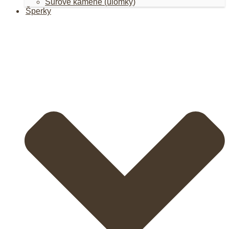
Surové kamene (úlomky)
Šperky