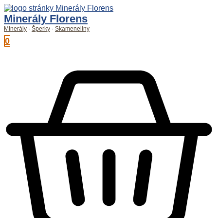
Preskočiť
na
Minerály Florens
obsah
Minerály
·
Šperky
·
Skameneliny
0