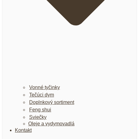
Vonné tyčinky
Tečúci dym
Doplnkový sortiment
Feng shui
Sviečky
Oleje a vydymovadlá
Kontakt