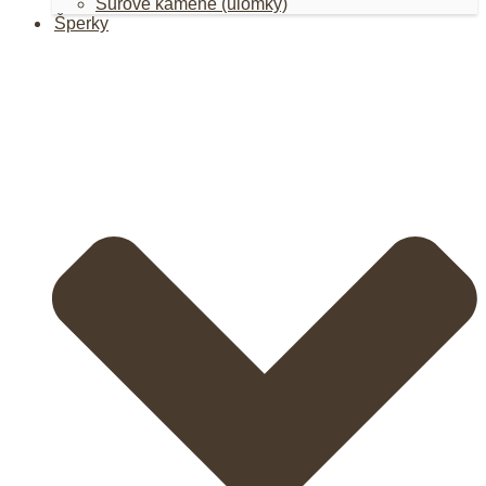
Surové kamene (úlomky)
Šperky