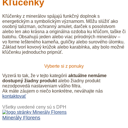
Kľúčenky
Kľúčenky z minerálov spájajú funkčný doplnok s
energetickým a symbolickým významom. Môžu slúžiť ako
osobný talizman, ochranný amulet, darček s posolstvom
alebo len ako krásna a originálna ozdoba ku kľúčom, taške či
batohu. Obsahujú jeden alebo viac prírodných minerálov –
vo forme lešteného kameňa, guličky alebo surového úlomku.
Základ tvorí kovový krúžok alebo karabínka, aby bolo možné
kľúčenku jednoducho pripnúť.
Vyberte si z ponuky
Vyzerá to tak, že v tejto kategórii
aktuálne nemáme
dostupný žiadny produkt
alebo žiadny produkt
nezodpovedá nastaveniam vášho filtra.
Ak máte záujem o niečo konkrétne, neváhajte nás
kontaktovať
Všetky uvedené ceny sú s DPH
Minerály Florens