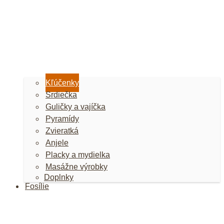
Kľúčenky
Srdiečka
Guličky a vajíčka
Pyramídy
Zvieratká
Anjele
Placky a mydielka
Masážne výrobky
Doplnky
Fosílie