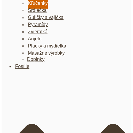
Kľúčenky
Srdiečka
Guličky a vajíčka
Pyramídy
Zvieratká
Anjele
Placky a mydielka
Masážne výrobky
Doplnky
Fosílie