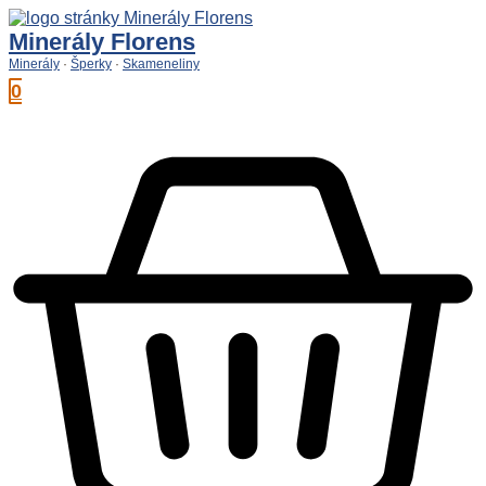
Preskočiť
na
Minerály Florens
obsah
Minerály
·
Šperky
·
Skameneliny
0