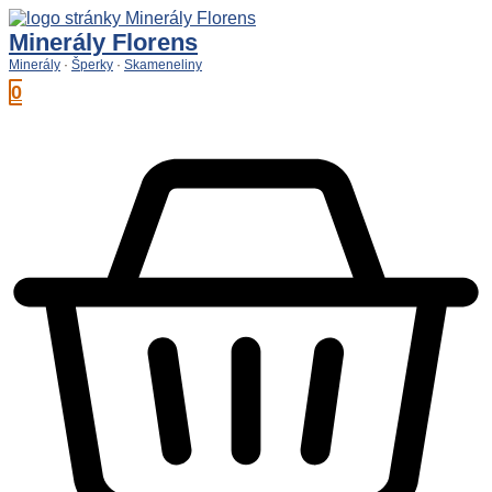
Preskočiť
na
Minerály Florens
obsah
Minerály
·
Šperky
·
Skameneliny
0