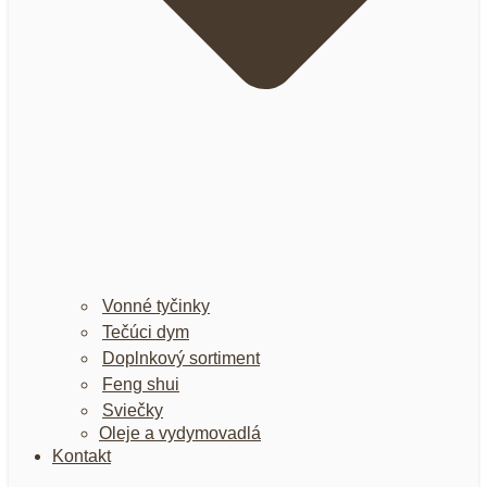
Vonné tyčinky
Tečúci dym
Doplnkový sortiment
Feng shui
Sviečky
Oleje a vydymovadlá
Kontakt