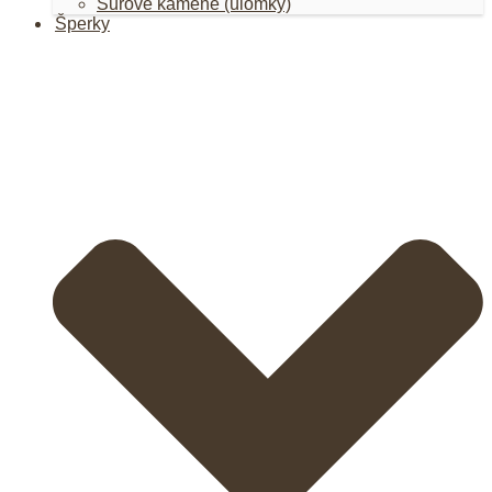
Surové kamene (úlomky)
Šperky