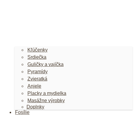
Kľúčenky
Srdiečka
Guličky a vajíčka
Pyramídy
Zvieratká
Anjele
Placky a mydielka
Masážne výrobky
Doplnky
Fosílie