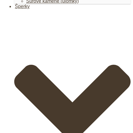
Surové kamene (úlomky)
Šperky