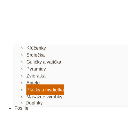
Kľúčenky
Srdiečka
Guličky a vajíčka
Pyramídy
Zvieratká
Anjele
Placky a mydielka
Masážne výrobky
Doplnky
Fosílie