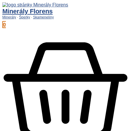
Preskočiť
na
Minerály Florens
obsah
Minerály
·
Šperky
·
Skameneliny
0