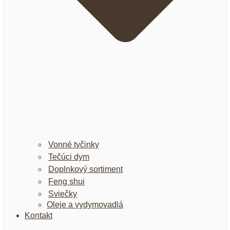
Vonné tyčinky
Tečúci dym
Doplnkový sortiment
Feng shui
Sviečky
Oleje a vydymovadlá
Kontakt