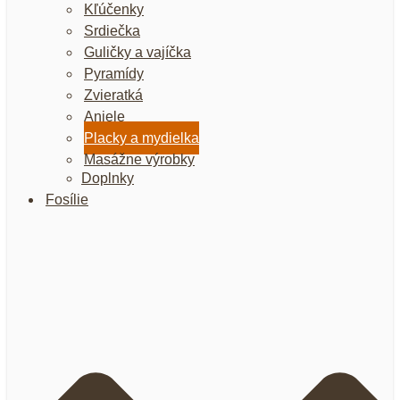
Kľúčenky
Srdiečka
Guličky a vajíčka
Pyramídy
Zvieratká
Anjele
Placky a mydielka
Masážne výrobky
Doplnky
Fosílie