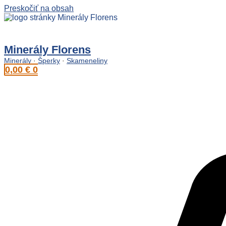
Preskočiť na obsah
Minerály Florens
Minerály
·
Šperky
·
Skameneliny
0,00
€
0