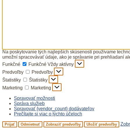
Na poskytovanie tých najlepších skúseností používame technol
umožní spracovávať údaje, ako je správanie pri prehliadaní al
Funkčné
Funkčné
Vždy aktívny
Predvoľby
Predvoľby
Štatistiky
Štatistiky
Marketing
Marketing
Spravovať možnosti
Správa služieb
Spravovať {vendor_count} dodávateľov
Prečítajte si viac o týchto účeloch
Zobr
Prijať
Odmietnuť
Zobraziť predvoľby
Uložiť predvoľby