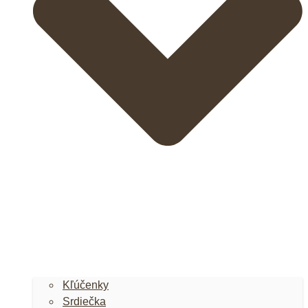
Kľúčenky
Srdiečka