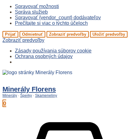
Spravovať možnosti
Správa služieb
Spravovať {vendor_count} dodávateľov
Prečítajte si viac o týchto účeloch
Prijať
Odmietnuť
Zobraziť predvoľby
Uložiť predvoľby
Zobraziť predvoľby
Zásady používania súborov cookie
Ochrana osobných údajov
Preskočiť
na
obsah
Minerály Florens
Minerály
·
Šperky
·
Skameneliny
0