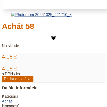
Achát 58
Na sklade
4,15
€
4,15
€
s DPH / ks
množstvo
Pridať do košíka
Achát
58
Ďalšie informácie
Kategória:
Achát
Hmotnosť: