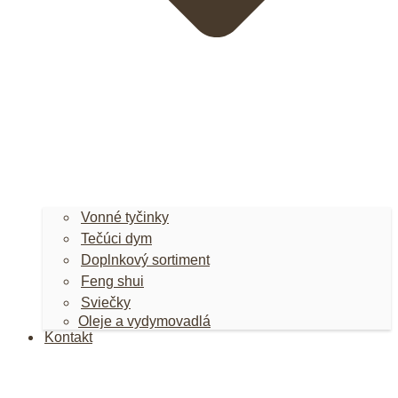
Vonné tyčinky
Tečúci dym
Doplnkový sortiment
Feng shui
Sviečky
Oleje a vydymovadlá
Kontakt