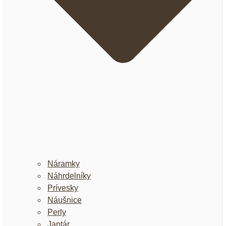
Náramky
Náhrdelníky
Prívesky
Náušnice
Perly
Jantár