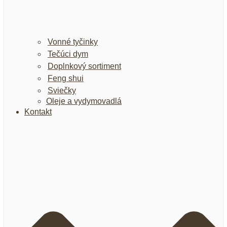
Vonné tyčinky
Tečúci dym
Doplnkový sortiment
Feng shui
Sviečky
Oleje a vydymovadlá
Kontakt