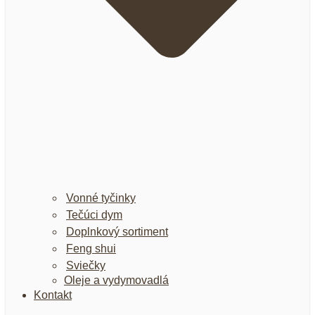
Vonné tyčinky
Tečúci dym
Doplnkový sortiment
Feng shui
Sviečky
Oleje a vydymovadlá
Kontakt