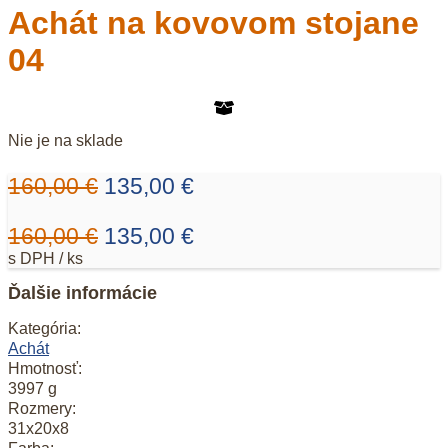
Achát na kovovom stojane
04
Nie je na sklade
Pôvodná
Aktuálna
160,00
€
135,00
€
cena
cena
Pôvodná
Aktuálna
160,00
€
135,00
€
bola:
je:
cena
cena
s DPH / ks
160,00 €.
135,00 €.
bola:
je:
Ďalšie informácie
160,00 €.
135,00 €.
Kategória:
Achát
Hmotnosť:
3997 g
Rozmery:
31x20x8