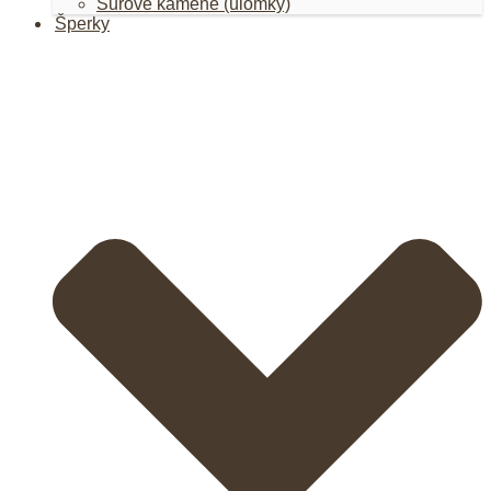
Surové kamene (úlomky)
Šperky