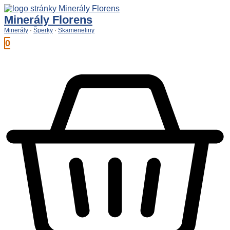
Preskočiť
na
Minerály Florens
obsah
Minerály
·
Šperky
·
Skameneliny
0