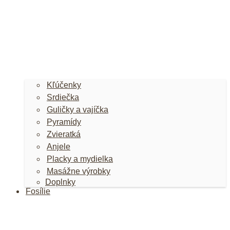
Kľúčenky
Srdiečka
Guličky a vajíčka
Pyramídy
Zvieratká
Anjele
Placky a mydielka
Masážne výrobky
Doplnky
Fosílie