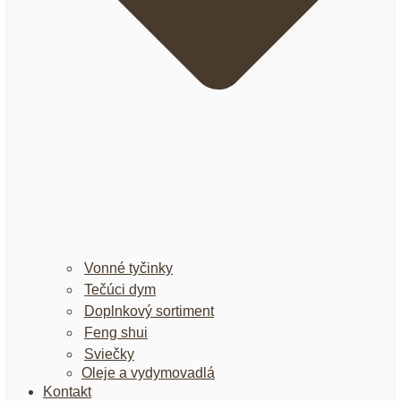
Vonné tyčinky
Tečúci dym
Doplnkový sortiment
Feng shui
Sviečky
Oleje a vydymovadlá
Kontakt