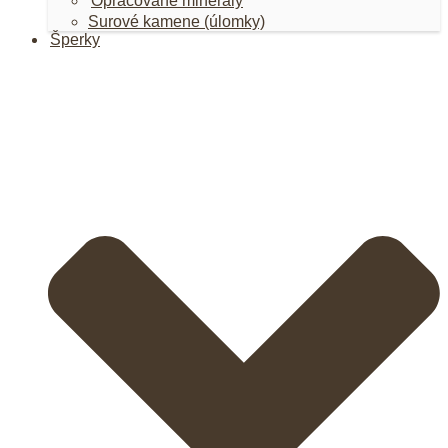
Opracované minerály
Surové kamene (úlomky)
Šperky