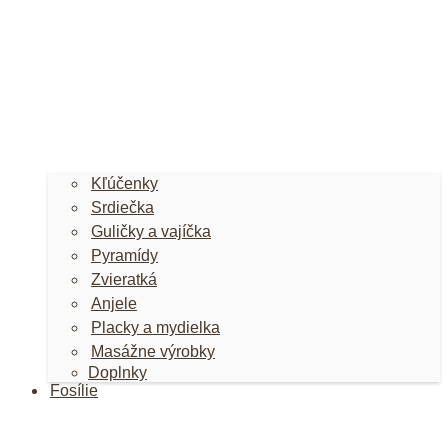
Kľúčenky
Srdiečka
Guličky a vajíčka
Pyramídy
Zvieratká
Anjele
Placky a mydielka
Masážne výrobky
Doplnky
Fosílie