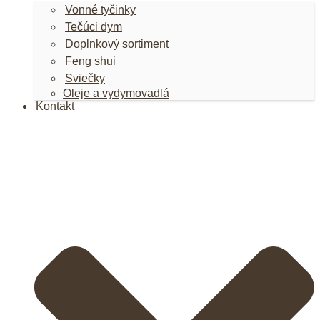
Vonné tyčinky
Tečúci dym
Doplnkový sortiment
Feng shui
Sviečky
Oleje a vydymovadlá
Kontakt