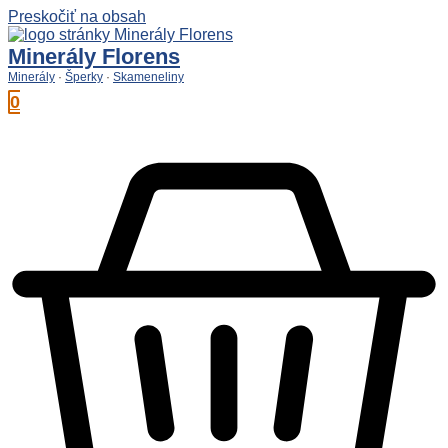
Preskočiť na obsah
Minerály Florens
Minerály
·
Šperky
·
Skameneliny
0