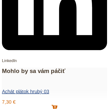
LinkedIn
Mohlo by sa vám páčiť
Achát plátok hrubý 03
7,30
€