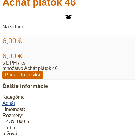
Achát plátok 46
Na sklade
6,00
€
6,00
€
s DPH / ks
množstvo Achát plátok 46
Pridať do košíka
Ďalšie informácie
Kategória:
Achát
Hmotnosť:
Rozmery:
12,3x10x0,5
Farba:
ružová