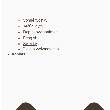
Vonné tyčinky
Tečúci dym
Doplnkový sortiment
Feng shui
Sviečky
Oleje a vydymovadlá
Kontakt