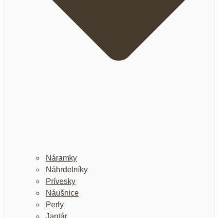
Náramky
Náhrdelníky
Prívesky
Náušnice
Perly
Jantár