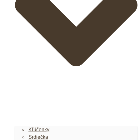
Kľúčenky
Srdiečka