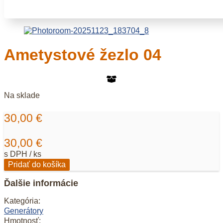
Ametystové žezlo 04
Na sklade
30,00
€
30,00
€
s DPH / ks
množstvo
Pridať do košíka
Ametystové
žezlo
Ďalšie informácie
04
Kategória:
Generátory
Hmotnosť: