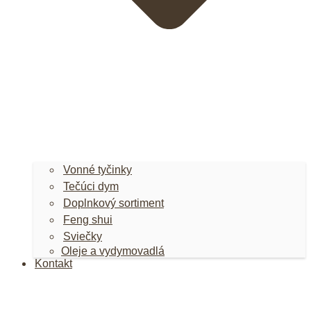
Vonné tyčinky
Tečúci dym
Doplnkový sortiment
Feng shui
Sviečky
Oleje a vydymovadlá
Kontakt