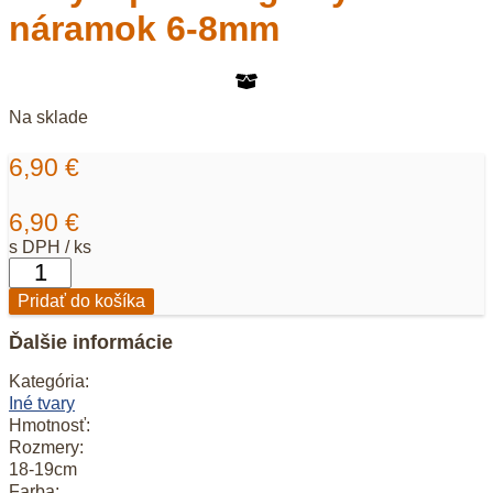
náramok 6-8mm
Na sklade
6,90
€
6,90
€
s DPH / ks
množstvo
Chryzopras
Pridať do košíka
nugetky
-
Ďalšie informácie
náramok
6-
Kategória:
8mm
Iné tvary
Hmotnosť:
Rozmery:
18-19cm
Farba: