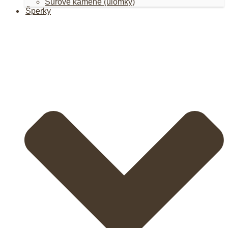
Surové kamene (úlomky)
Šperky