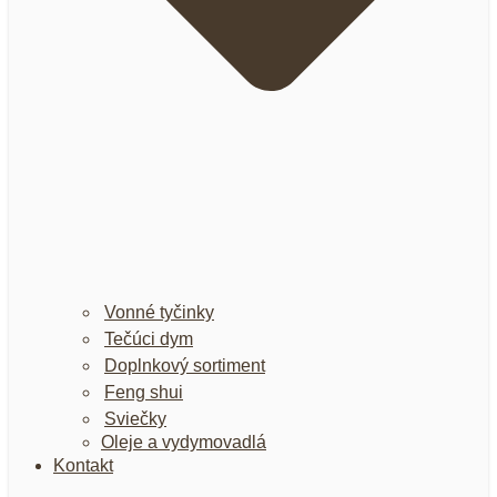
Vonné tyčinky
Tečúci dym
Doplnkový sortiment
Feng shui
Sviečky
Oleje a vydymovadlá
Kontakt