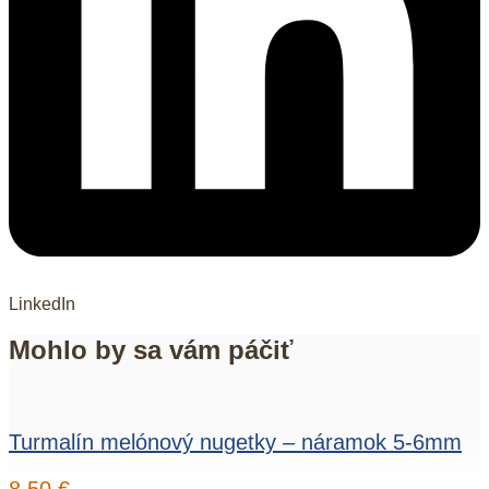
LinkedIn
Mohlo by sa vám páčiť
Turmalín melónový nugetky – náramok 5-6mm