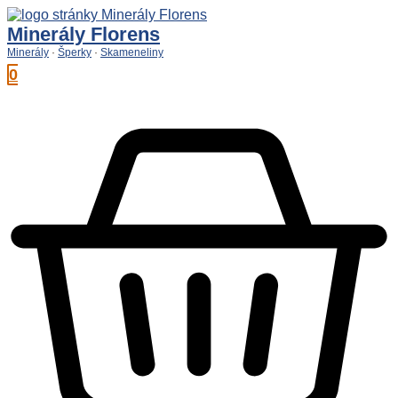
Preskočiť
na
Minerály Florens
obsah
Minerály
·
Šperky
·
Skameneliny
0