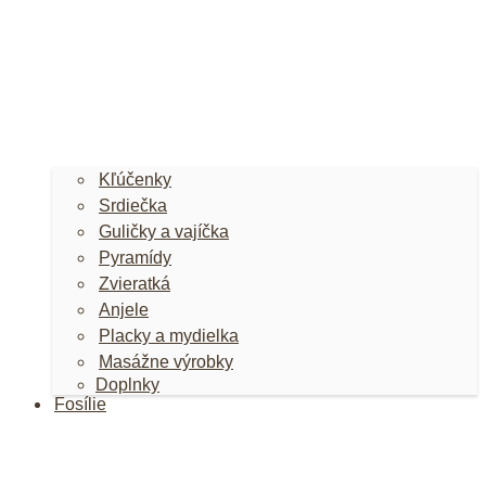
Kľúčenky
Srdiečka
Guličky a vajíčka
Pyramídy
Zvieratká
Anjele
Placky a mydielka
Masážne výrobky
Doplnky
Fosílie