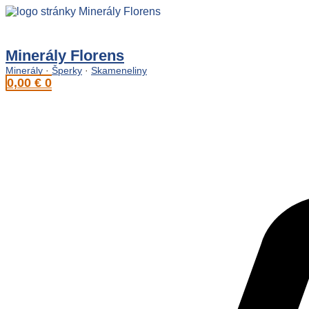
Preskočiť
na
obsah
Minerály Florens
Minerály
·
Šperky
·
Skameneliny
0,00
€
0