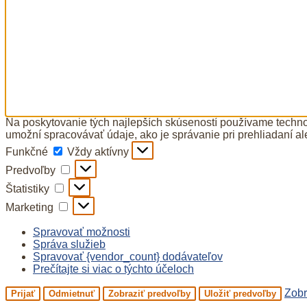
Na poskytovanie tých najlepších skúseností používame technol
umožní spracovávať údaje, ako je správanie pri prehliadaní al
Funkčné
Funkčné
Vždy aktívny
Predvoľby
Predvoľby
Štatistiky
Štatistiky
Marketing
Marketing
Spravovať možnosti
Správa služieb
Spravovať {vendor_count} dodávateľov
Prečítajte si viac o týchto účeloch
Zobr
Prijať
Odmietnuť
Zobraziť predvoľby
Uložiť predvoľby