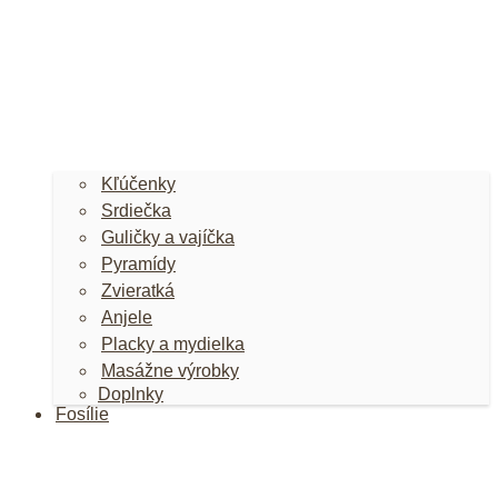
Kľúčenky
Srdiečka
Guličky a vajíčka
Pyramídy
Zvieratká
Anjele
Placky a mydielka
Masážne výrobky
Doplnky
Fosílie