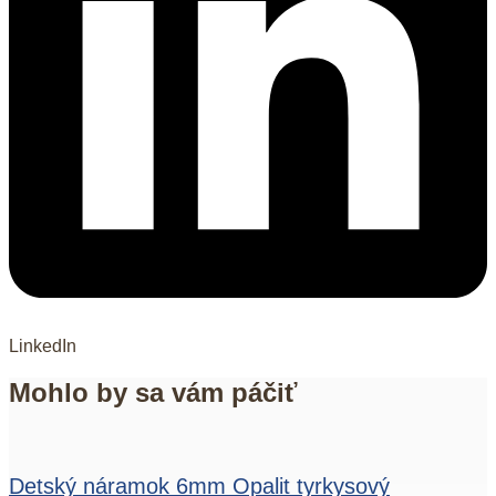
LinkedIn
Mohlo by sa vám páčiť
Detský náramok 6mm Opalit tyrkysový