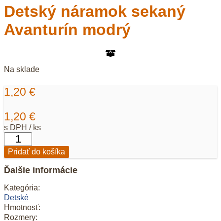
Detský náramok sekaný
Avanturín modrý
Na sklade
1,20
€
1,20
€
s DPH / ks
množstvo
Detský
Pridať do košíka
náramok
sekaný
Ďalšie informácie
Avanturín
modrý
Kategória:
Detské
Hmotnosť:
Rozmery: