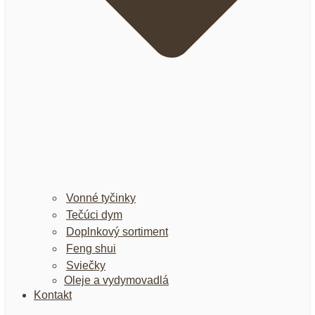
Vonné tyčinky
Tečúci dym
Doplnkový sortiment
Feng shui
Sviečky
Oleje a vydymovadlá
Kontakt