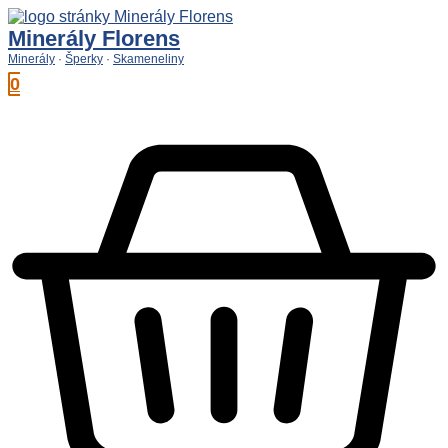
Preskočiť
na
Minerály Florens
obsah
Minerály
·
Šperky
·
Skameneliny
0