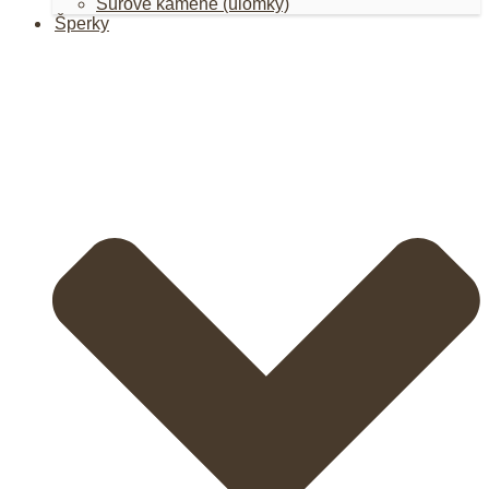
Surové kamene (úlomky)
Šperky