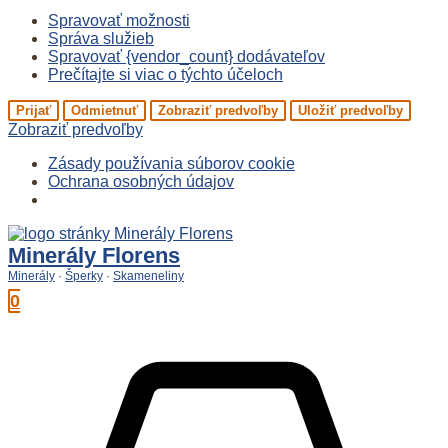
Spravovať možnosti
Správa služieb
Spravovať {vendor_count} dodávateľov
Prečítajte si viac o týchto účeloch
Prijať
Odmietnuť
Zobraziť predvoľby
Uložiť predvoľby
Zobraziť predvoľby
Zásady používania súborov cookie
Ochrana osobných údajov
Preskočiť
na
Minerály Florens
obsah
Minerály
·
Šperky
·
Skameneliny
0