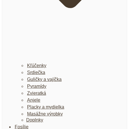
Kľúčenky
Srdiečka
Guličky a vajíčka
Pyramídy
Zvieratká
Anjele
Placky a mydielka
Masážne výrobky
Doplnky
Fosílie