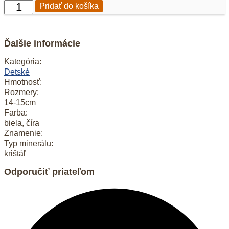
množstvo
Pridať do košíka
Detský
náramok
sekaný
Krištáľ
Ďalšie informácie
Kategória:
Detské
Hmotnosť:
Rozmery:
14-15cm
Farba:
biela, číra
Znamenie:
Typ minerálu:
krištáľ
Odporučiť priateľom