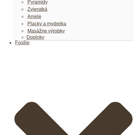
Pyramídy
Zvieratká
Anjele
Placky a mydielka
Masážne výrobky
Doplnky
Fosílie