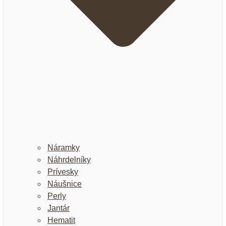
Náramky
Náhrdelníky
Prívesky
Náušnice
Perly
Jantár
Hematit