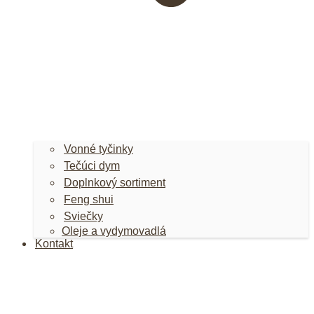
Vonné tyčinky
Tečúci dym
Doplnkový sortiment
Feng shui
Sviečky
Oleje a vydymovadlá
Kontakt