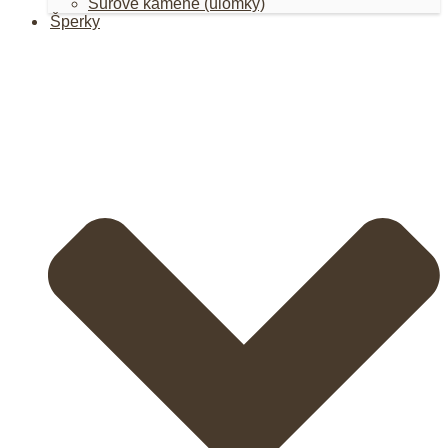
Surové kamene (úlomky)
Šperky