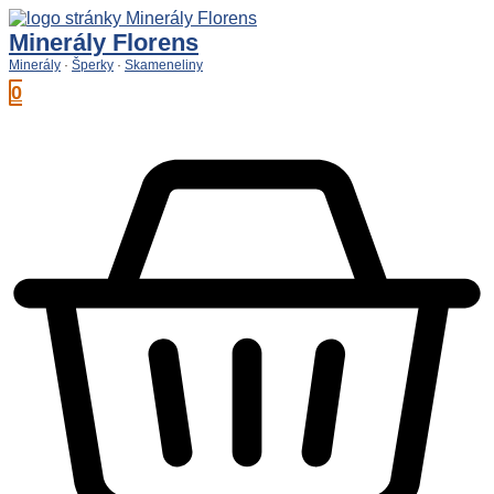
Preskočiť
na
Minerály Florens
obsah
Minerály
·
Šperky
·
Skameneliny
0