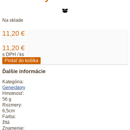
Na sklade
11,20
€
11,20
€
s DPH / ks
množstvo
Pridať do košíka
Fluorit
žltý
Ďalšie informácie
10
Kategória:
Generátory
Hmotnosť:
56 g
Rozmery:
6,5cm
Farba:
žltá
Znamenie: