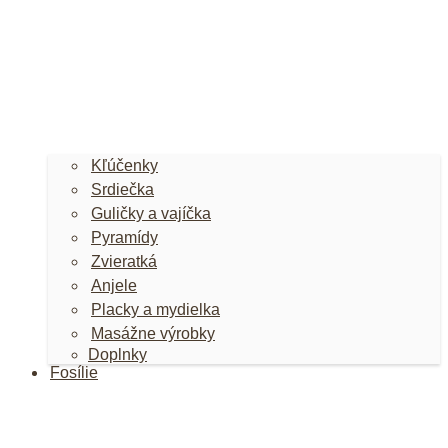
Kľúčenky
Srdiečka
Guličky a vajíčka
Pyramídy
Zvieratká
Anjele
Placky a mydielka
Masážne výrobky
Doplnky
Fosílie