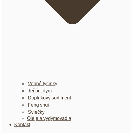
Vonné tyčinky
Tečúci dym
Doplnkový sortiment
Feng shui
Sviečky
Oleje a vydymovadlá
Kontakt