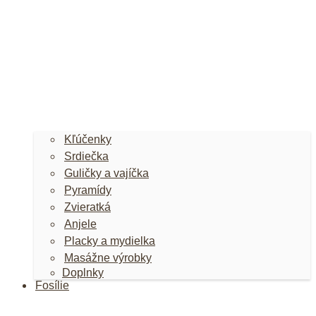
Kľúčenky
Srdiečka
Guličky a vajíčka
Pyramídy
Zvieratká
Anjele
Placky a mydielka
Masážne výrobky
Doplnky
Fosílie