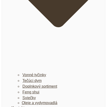
Vonné tyčinky
Tečúci dym
Doplnkový sortiment
Feng shui
Sviečky
Oleje a vydymovadlá