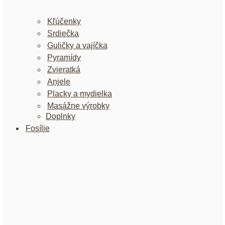
Kľúčenky
Srdiečka
Guličky a vajíčka
Pyramídy
Zvieratká
Anjele
Placky a mydielka
Masážne výrobky
Doplnky
Fosílie