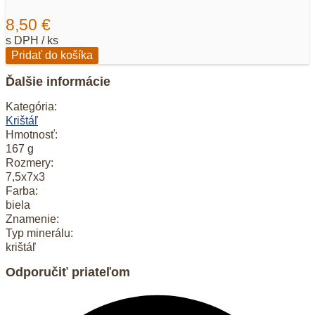
8,50
€
s DPH / ks
množstvo
Pridať do košíka
Krištáľ
03
Ďalšie informácie
Kategória:
Krištáľ
Hmotnosť:
167 g
Rozmery:
7,5x7x3
Farba:
biela
Znamenie:
Typ minerálu:
krištáľ
Odporučiť priateľom