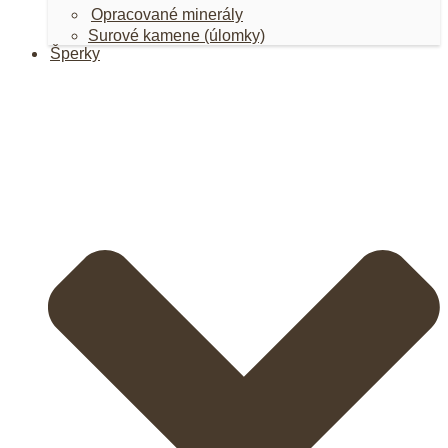
Opracované minerály
Surové kamene (úlomky)
Šperky