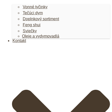
Vonné tyčinky
Tečúci dym
Doplnkový sortiment
Feng shui
Sviečky
Oleje a vydymovadlá
Kontakt