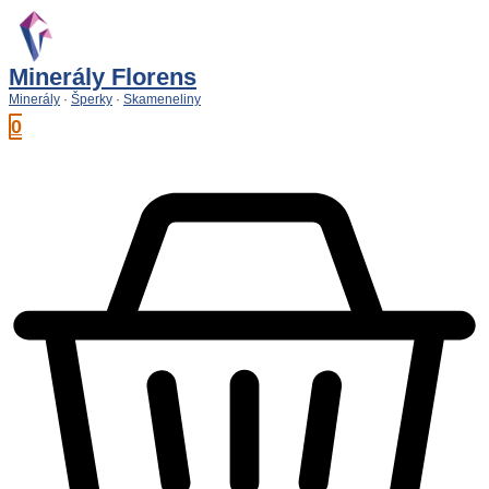
Preskočiť
na
obsah
Minerály Florens
Minerály
·
Šperky
·
Skameneliny
0