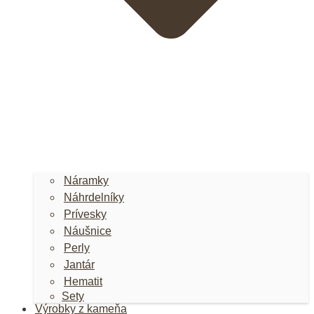
Náramky
Náhrdelníky
Prívesky
Náušnice
Perly
Jantár
Hematit
Sety
Výrobky z kameňa