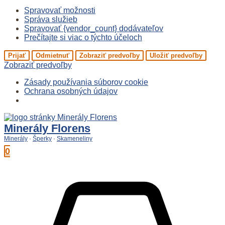
Spravovať možnosti
Správa služieb
Spravovať {vendor_count} dodávateľov
Prečítajte si viac o týchto účeloch
Prijať
Odmietnuť
Zobraziť predvoľby
Uložiť predvoľby
Zobraziť predvoľby
Zásady používania súborov cookie
Ochrana osobných údajov
Preskočiť
na
Minerály Florens
obsah
Minerály
·
Šperky
·
Skameneliny
0