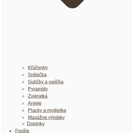
Kľúčenky
Srdiečka
Guličky a vajíčka
Pyramídy
Zvieratká
Anjele
Placky a mydielka
Masážne výrobky
Doplnky
Fosílie