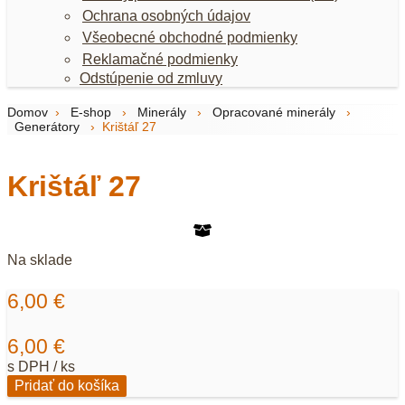
Ochrana osobných údajov
Všeobecné obchodné podmienky
Reklamačné podmienky
Odstúpenie od zmluvy
Domov
›
E-shop
›
Minerály
›
Opracované minerály
›
Generátory
›
Krištáľ 27
Krištáľ 27
Na sklade
6,00
€
6,00
€
s DPH / ks
množstvo
Pridať do košíka
Krištáľ