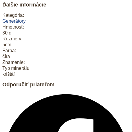
27
Ďalšie informácie
Kategória:
Generátory
Hmotnosť:
30 g
Rozmery:
5cm
Farba:
číra
Znamenie:
Typ minerálu:
krištáľ
Odporučiť priateľom