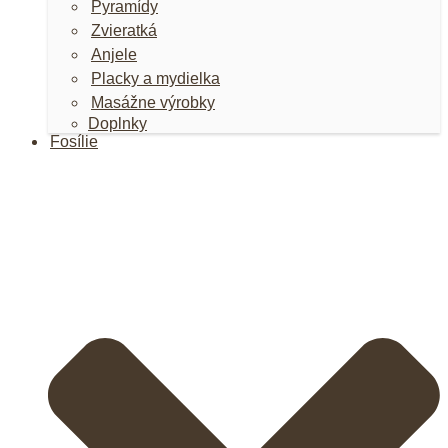
Pyramídy
Zvieratká
Anjele
Placky a mydielka
Masážne výrobky
Doplnky
Fosílie