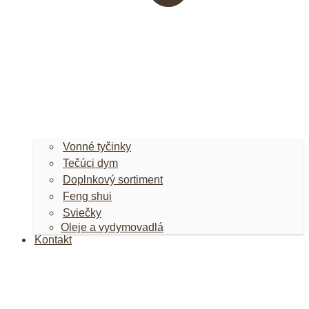
Vonné tyčinky
Tečúci dym
Doplnkový sortiment
Feng shui
Sviečky
Oleje a vydymovadlá
Kontakt