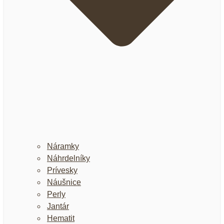
Náramky
Náhrdelníky
Prívesky
Náušnice
Perly
Jantár
Hematit