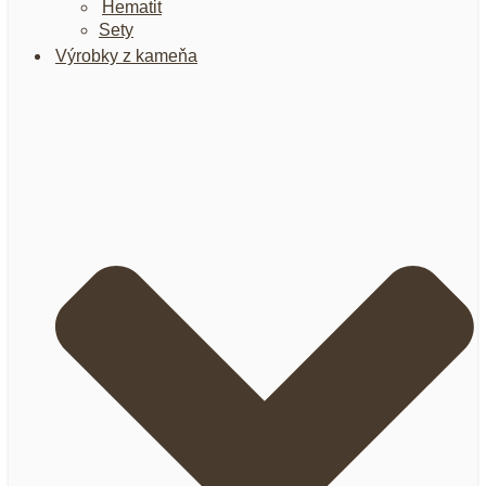
Hematit
Sety
Výrobky z kameňa