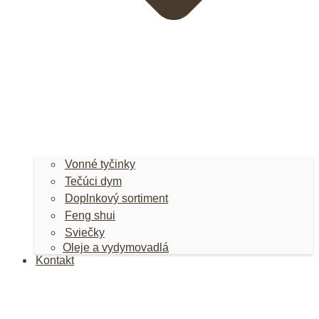
Vonné tyčinky
Tečúci dym
Doplnkový sortiment
Feng shui
Sviečky
Oleje a vydymovadlá
Kontakt