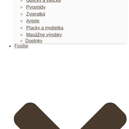
Guličky a vajíčka
Pyramídy
Zvieratká
Anjele
Placky a mydielka
Masážne výrobky
Doplnky
Fosílie