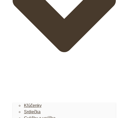
Kľúčenky
Srdiečka