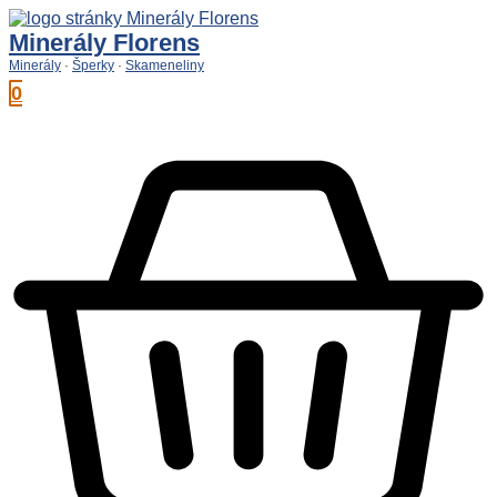
Preskočiť
na
Minerály Florens
obsah
Minerály
·
Šperky
·
Skameneliny
0