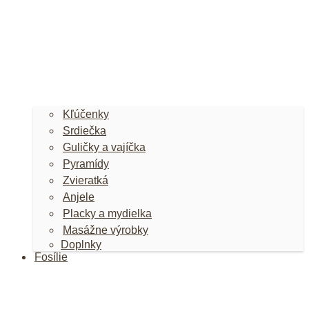
Kľúčenky
Srdiečka
Guličky a vajíčka
Pyramídy
Zvieratká
Anjele
Placky a mydielka
Masážne výrobky
Doplnky
Fosílie