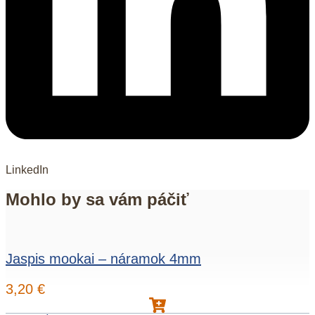
LinkedIn
Mohlo by sa vám páčiť
Jaspis mookai – náramok 4mm
3,20
€