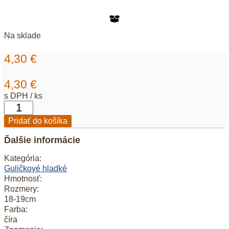
Na sklade
4,30
€
4,30
€
s DPH / ks
množstvo
Krištáľ
Pridať do košíka
-
náramok
Ďalšie informácie
4mm
Kategória:
Guličkové hladké
Hmotnosť:
Rozmery:
18-19cm
Farba:
číra