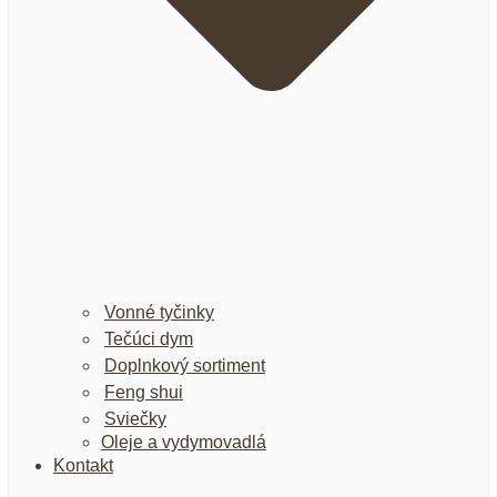
Vonné tyčinky
Tečúci dym
Doplnkový sortiment
Feng shui
Sviečky
Oleje a vydymovadlá
Kontakt