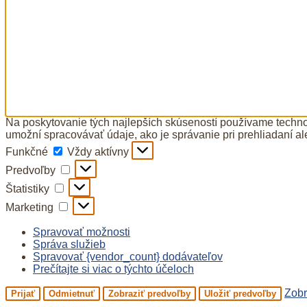
Na poskytovanie tých najlepších skúseností používame technol
umožní spracovávať údaje, ako je správanie pri prehliadaní al
Funkčné
Funkčné
Vždy aktívny
Predvoľby
Predvoľby
Štatistiky
Štatistiky
Marketing
Marketing
Spravovať možnosti
Správa služieb
Spravovať {vendor_count} dodávateľov
Prečítajte si viac o týchto účeloch
Zobr
Prijať
Odmietnuť
Zobraziť predvoľby
Uložiť predvoľby