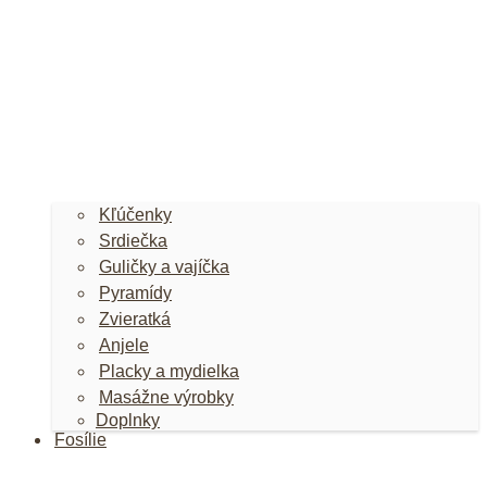
Kľúčenky
Srdiečka
Guličky a vajíčka
Pyramídy
Zvieratká
Anjele
Placky a mydielka
Masážne výrobky
Doplnky
Fosílie