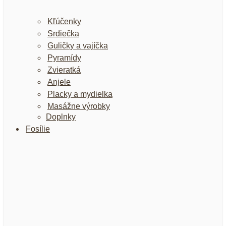
Kľúčenky
Srdiečka
Guličky a vajíčka
Pyramídy
Zvieratká
Anjele
Placky a mydielka
Masážne výrobky
Doplnky
Fosílie