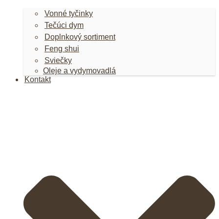
Vonné tyčinky
Tečúci dym
Doplnkový sortiment
Feng shui
Sviečky
Oleje a vydymovadlá
Kontakt