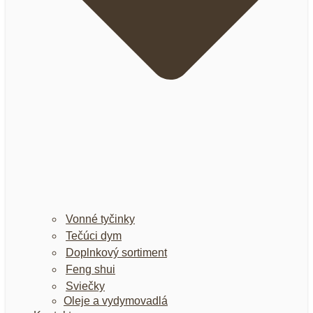
Vonné tyčinky
Tečúci dym
Doplnkový sortiment
Feng shui
Sviečky
Oleje a vydymovadlá