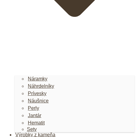
Náramky
Náhrdelníky
Prívesky
Náušnice
Perly
Jantár
Hematit
Sety
Výrobky z kameňa