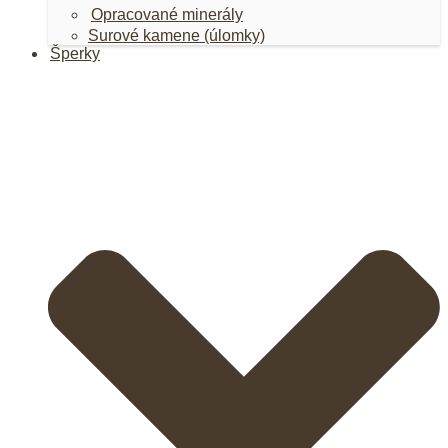
Opracované minerály
Surové kamene (úlomky)
Šperky