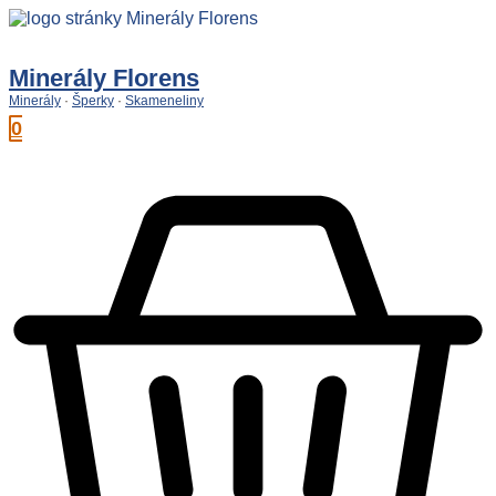
Preskočiť
na
obsah
Minerály Florens
Minerály
·
Šperky
·
Skameneliny
0