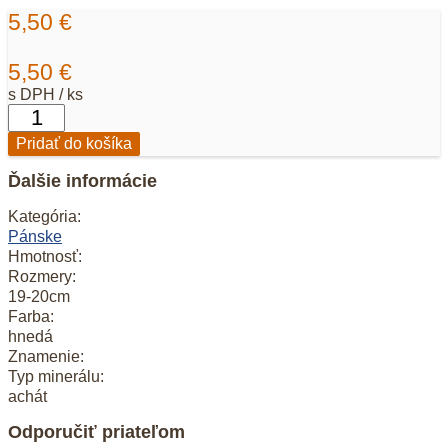
5,50
€
5,50
€
s DPH / ks
množstvo
Pánsky
Pridať do košíka
náramok
Achát
Ďalšie informácie
Botswana
nugetky
Kategória:
Pánske
Hmotnosť:
Rozmery:
19-20cm
Farba:
hnedá
Znamenie:
Typ minerálu:
achát
Odporučiť priateľom