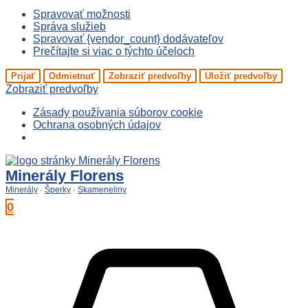
Spravovať možnosti
Správa služieb
Spravovať {vendor_count} dodávateľov
Prečítajte si viac o týchto účeloch
Prijať
Odmietnuť
Zobraziť predvoľby
Uložiť predvoľby
Zobraziť predvoľby
Zásady používania súborov cookie
Ochrana osobných údajov
Preskočiť
na
Minerály Florens
obsah
Minerály
·
Šperky
·
Skameneliny
0