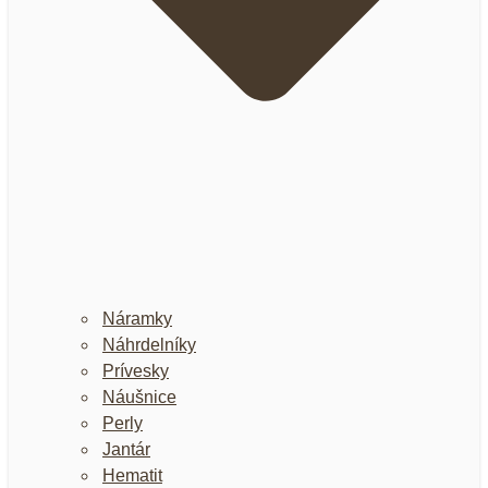
Náramky
Náhrdelníky
Prívesky
Náušnice
Perly
Jantár
Hematit