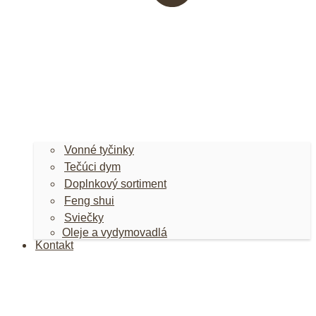
Vonné tyčinky
Tečúci dym
Doplnkový sortiment
Feng shui
Sviečky
Oleje a vydymovadlá
Kontakt