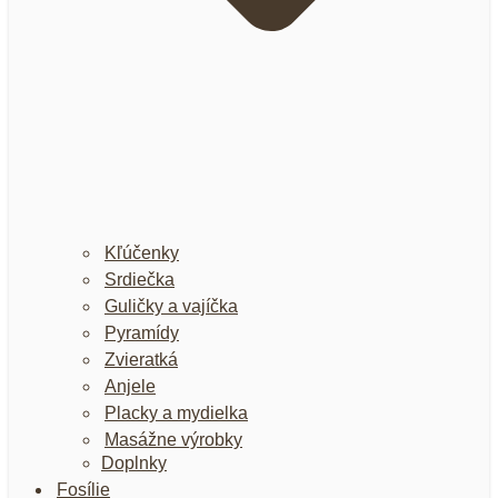
Kľúčenky
Srdiečka
Guličky a vajíčka
Pyramídy
Zvieratká
Anjele
Placky a mydielka
Masážne výrobky
Doplnky
Fosílie