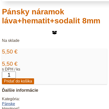
Pánsky náramok
láva+hematit+sodalit 8mm
Na sklade
5,50
€
5,50
€
s DPH / ks
množstvo
Pánsky
Pridať do košíka
náramok
láva+hematit+sodalit
Ďalšie informácie
8mm
Kategória:
Pánske
Hmotnosť: