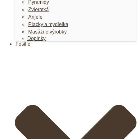
Pyramídy
Zvieratká
Anjele
Placky a mydielka
Masážne výrobky
Doplnky
Fosílie