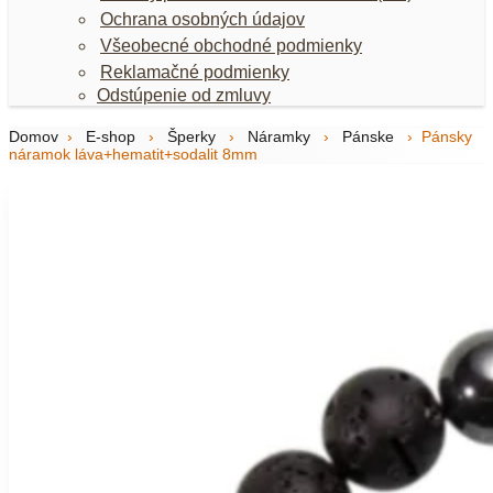
Ochrana osobných údajov
Všeobecné obchodné podmienky
Reklamačné podmienky
Odstúpenie od zmluvy
Domov
›
E-shop
›
Šperky
›
Náramky
›
Pánske
›
Pánsky
náramok láva+hematit+sodalit 8mm