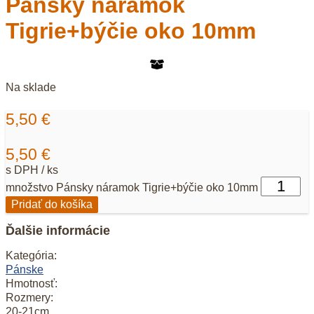
Pánsky náramok
Tigrie+býčie oko 10mm
Na sklade
5,50
€
5,50
€
s DPH / ks
množstvo Pánsky náramok Tigrie+býčie oko 10mm
Pridať do košíka
Ďalšie informácie
Kategória:
Pánske
Hmotnosť:
Rozmery:
20-21cm