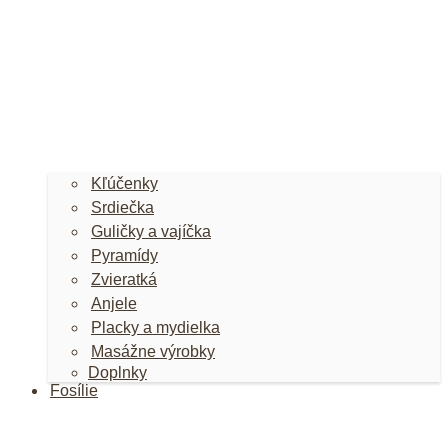
Kľúčenky
Srdiečka
Guličky a vajíčka
Pyramídy
Zvieratká
Anjele
Placky a mydielka
Masážne výrobky
Doplnky
Fosílie