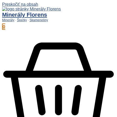
Preskočiť na obsah
Minerály Florens
Minerály
·
Šperky
·
Skameneliny
0