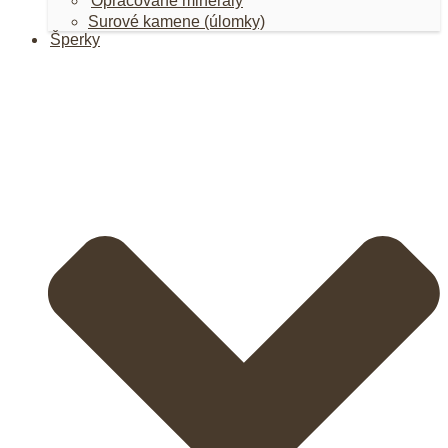
Opracované minerály
Surové kamene (úlomky)
Šperky