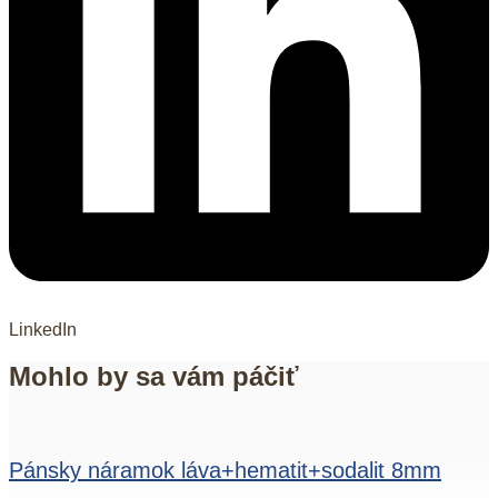
LinkedIn
Mohlo by sa vám páčiť
Pánsky náramok láva+hematit+sodalit 8mm