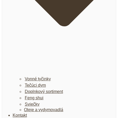
Vonné tyčinky
Tečúci dym
Doplnkový sortiment
Feng shui
Sviečky
Oleje a vydymovadlá
Kontakt