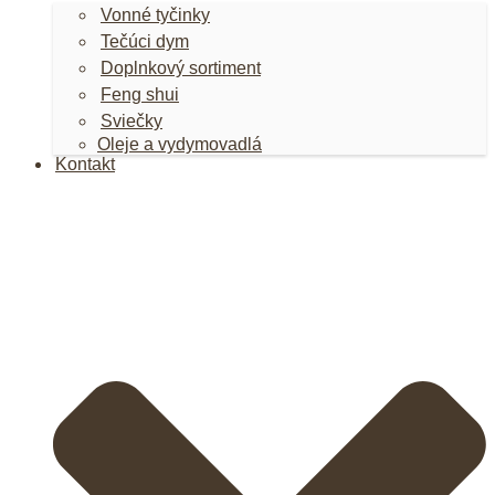
Vonné tyčinky
Tečúci dym
Doplnkový sortiment
Feng shui
Sviečky
Oleje a vydymovadlá
Kontakt