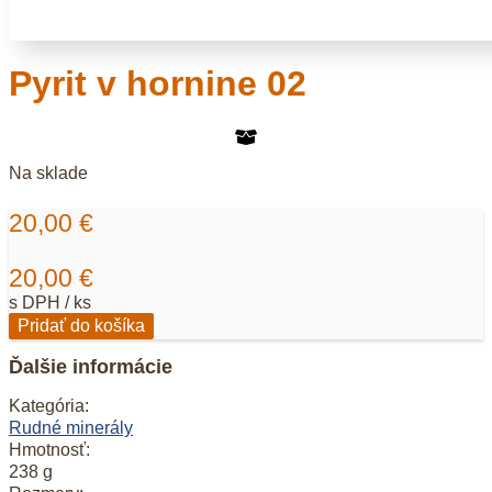
Pyrit v hornine 02
Na sklade
20,00
€
20,00
€
s DPH / ks
množstvo
Pridať do košíka
Pyrit
v
Ďalšie informácie
hornine
02
Kategória:
Rudné minerály
Hmotnosť:
238 g