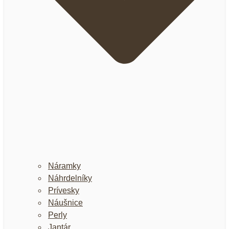
Náramky
Náhrdelníky
Prívesky
Náušnice
Perly
Jantár