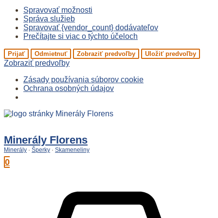
Spravovať možnosti
Správa služieb
Spravovať {vendor_count} dodávateľov
Prečítajte si viac o týchto účeloch
Prijať
Odmietnuť
Zobraziť predvoľby
Uložiť predvoľby
Zobraziť predvoľby
Zásady používania súborov cookie
Ochrana osobných údajov
Preskočiť
na
obsah
Minerály Florens
Minerály
·
Šperky
·
Skameneliny
0