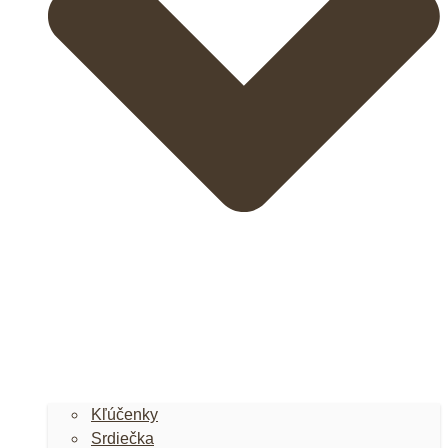
Kľúčenky
Srdiečka