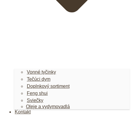
Vonné tyčinky
Tečúci dym
Doplnkový sortiment
Feng shui
Sviečky
Oleje a vydymovadlá
Kontakt