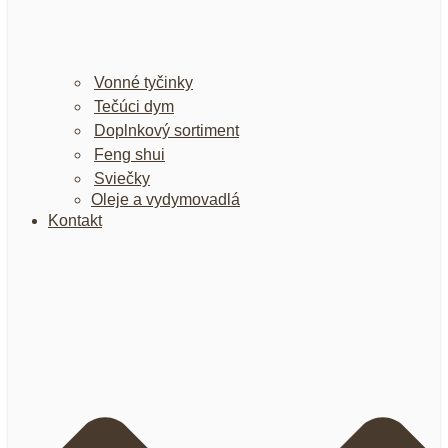
Vonné tyčinky
Tečúci dym
Doplnkový sortiment
Feng shui
Sviečky
Oleje a vydymovadlá
Kontakt