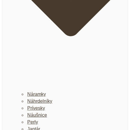
Náramky
Náhrdelníky
Prívesky
Náušnice
Perly
Jantár