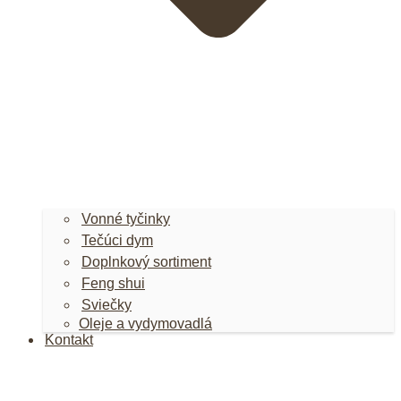
Vonné tyčinky
Tečúci dym
Doplnkový sortiment
Feng shui
Sviečky
Oleje a vydymovadlá
Kontakt