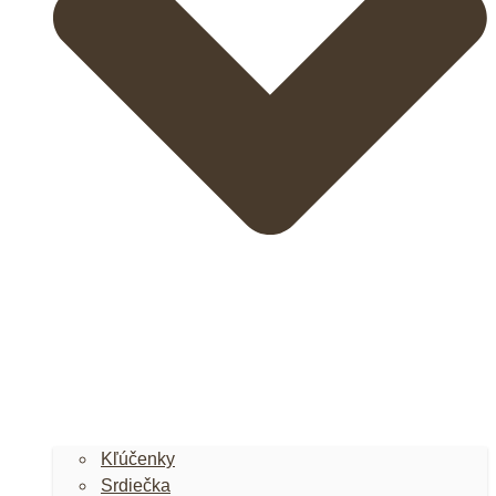
Kľúčenky
Srdiečka