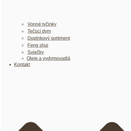
Vonné tyčinky
Tečúci dym
Doplnkový sortiment
Feng shui
Sviečky
Oleje a vydymovadlá
Kontakt