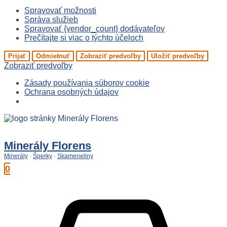
Spravovať možnosti
Správa služieb
Spravovať {vendor_count} dodávateľov
Prečítajte si viac o týchto účeloch
Prijať
Odmietnuť
Zobraziť predvoľby
Uložiť predvoľby
Zobraziť predvoľby
Zásady používania súborov cookie
Ochrana osobných údajov
Preskočiť
na
obsah
Minerály Florens
Minerály
·
Šperky
·
Skameneliny
0