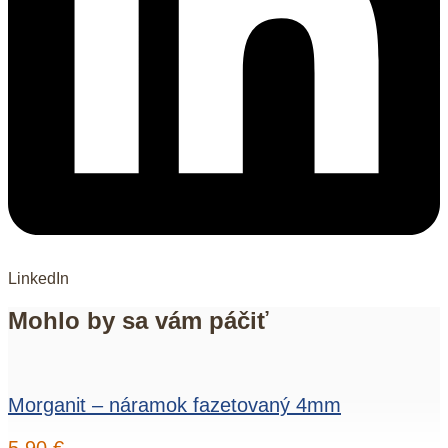
LinkedIn
Mohlo by sa vám páčiť
Morganit – náramok fazetovaný 4mm