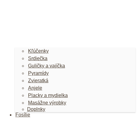
Kľúčenky
Srdiečka
Guličky a vajíčka
Pyramídy
Zvieratká
Anjele
Placky a mydielka
Masážne výrobky
Doplnky
Fosílie