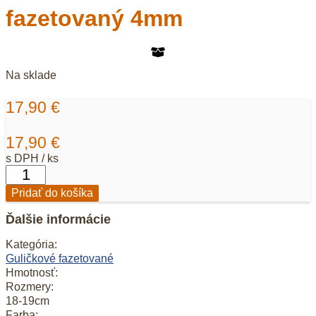
fazetovaný 4mm
Na sklade
17,90
€
17,90
€
s DPH / ks
množstvo
Rubín+zafír
Pridať do košíka
-
náramok
Ďalšie informácie
fazetovaný
4mm
Kategória:
Guličkové fazetované
Hmotnosť:
Rozmery:
18-19cm
Farba: