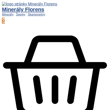
Preskočiť
na
Minerály Florens
obsah
Minerály
·
Šperky
·
Skameneliny
0