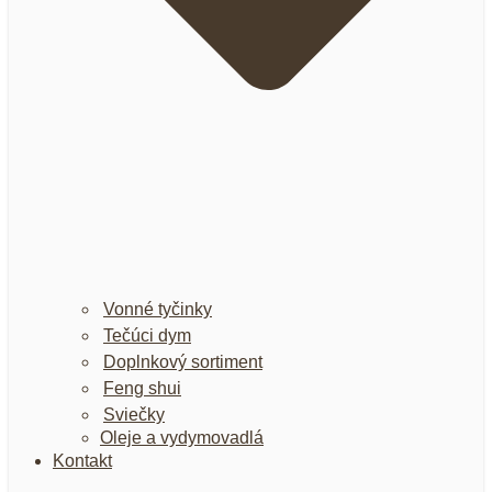
Vonné tyčinky
Tečúci dym
Doplnkový sortiment
Feng shui
Sviečky
Oleje a vydymovadlá
Kontakt