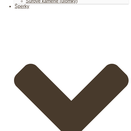
Surové kamene (úlomky)
Šperky