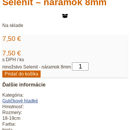
Selenit – náramok 8mm
Na sklade
7,50
€
7,50
€
s DPH / ks
množstvo Selenit - náramok 8mm
Pridať do košíka
Ďalšie informácie
Kategória:
Guličkové hladké
Hmotnosť:
Rozmery:
18-19cm
Farba:
biela