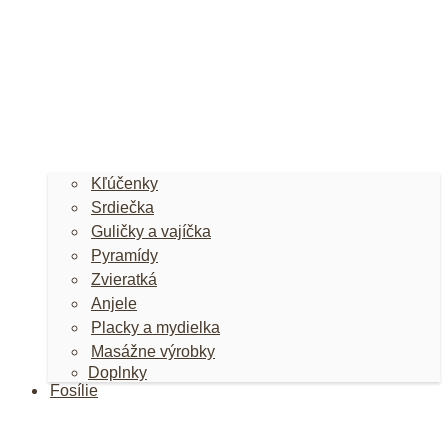
Kľúčenky
Srdiečka
Guličky a vajíčka
Pyramídy
Zvieratká
Anjele
Placky a mydielka
Masážne výrobky
Doplnky
Fosílie