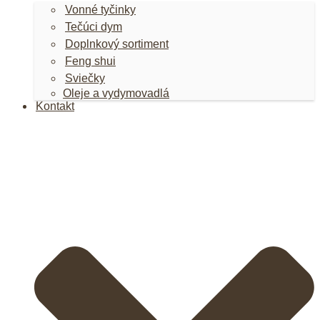
Vonné tyčinky
Tečúci dym
Doplnkový sortiment
Feng shui
Sviečky
Oleje a vydymovadlá
Kontakt