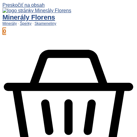
Preskočiť na obsah
Minerály Florens
Minerály
·
Šperky
·
Skameneliny
0