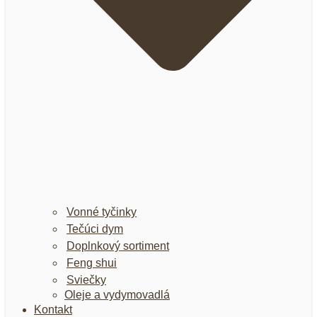
Vonné tyčinky
Tečúci dym
Doplnkový sortiment
Feng shui
Sviečky
Oleje a vydymovadlá
Kontakt