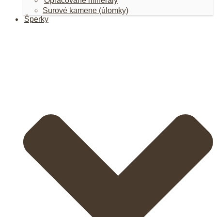
Opracované minerály
Surové kamene (úlomky)
Šperky