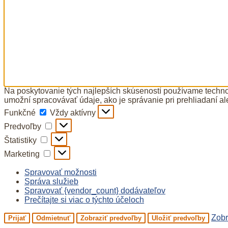
Na poskytovanie tých najlepších skúseností používame technol
umožní spracovávať údaje, ako je správanie pri prehliadaní al
Funkčné
Funkčné
Vždy aktívny
Predvoľby
Predvoľby
Štatistiky
Štatistiky
Marketing
Marketing
Spravovať možnosti
Správa služieb
Spravovať {vendor_count} dodávateľov
Prečítajte si viac o týchto účeloch
Zobr
Prijať
Odmietnuť
Zobraziť predvoľby
Uložiť predvoľby