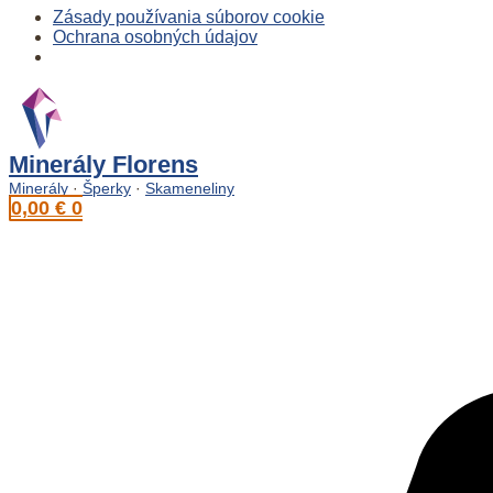
Zásady používania súborov cookie
Ochrana osobných údajov
Preskočiť
na
obsah
Minerály Florens
Minerály
·
Šperky
·
Skameneliny
0,00
€
0