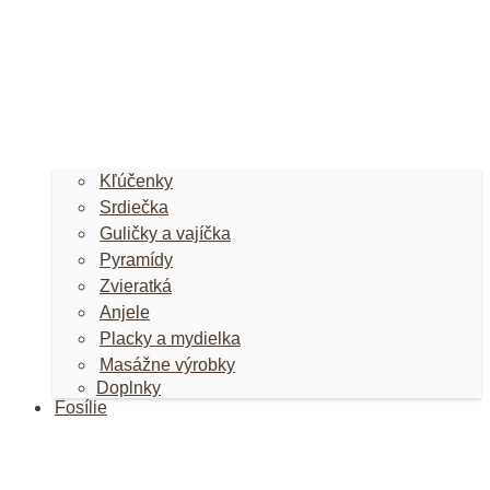
Kľúčenky
Srdiečka
Guličky a vajíčka
Pyramídy
Zvieratká
Anjele
Placky a mydielka
Masážne výrobky
Doplnky
Fosílie