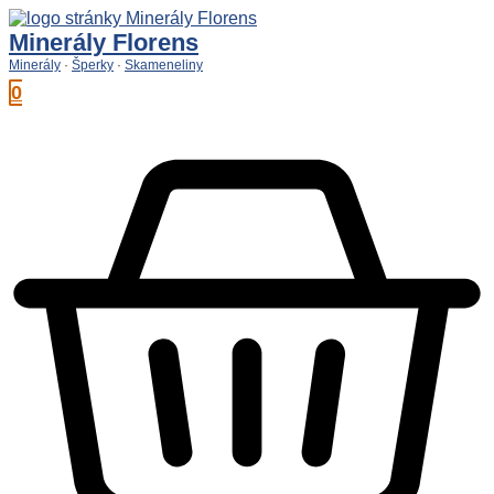
Preskočiť
na
Minerály Florens
obsah
Minerály
·
Šperky
·
Skameneliny
0