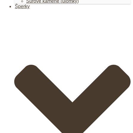
Surové kamene (úlomky)
Šperky