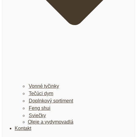
Vonné tyčinky
Tečúci dym
Doplnkový sortiment
Feng shui
Sviečky
Oleje a vydymovadlá
Kontakt