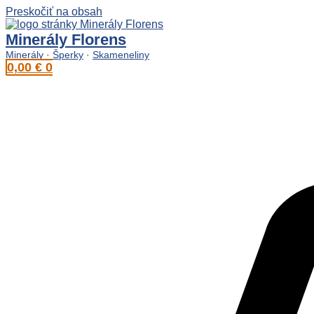
Preskočiť na obsah
Minerály Florens
Minerály
·
Šperky
·
Skameneliny
0,00
€
0