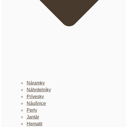
Náramky
Náhrdelníky
Prívesky
Náušnice
Perly
Jantár
Hematit