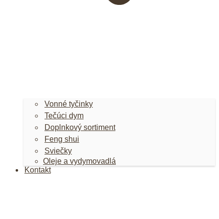
Vonné tyčinky
Tečúci dym
Doplnkový sortiment
Feng shui
Sviečky
Oleje a vydymovadlá
Kontakt