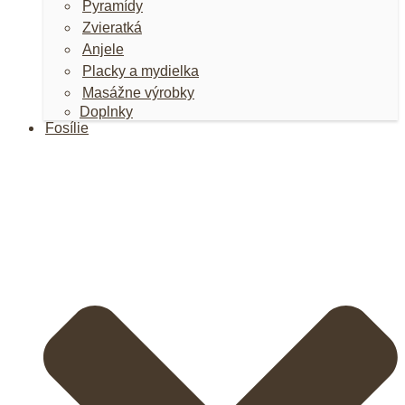
Pyramídy
Zvieratká
Anjele
Placky a mydielka
Masážne výrobky
Doplnky
Fosílie