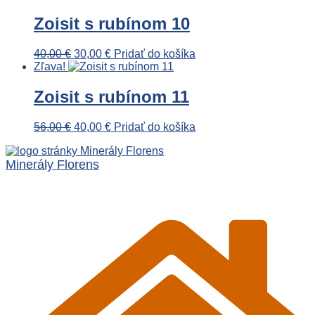
Zoisit s rubínom 10
Pôvodná
Aktuálna
40,00
€
30,00
€
Pridať do košíka
cena
cena
Zľava!
bola:
je:
40,00 €.
30,00 €.
Zoisit s rubínom 11
Pôvodná
Aktuálna
56,00
€
40,00
€
Pridať do košíka
cena
cena
bola:
je:
Minerály Florens
56,00 €.
40,00 €.