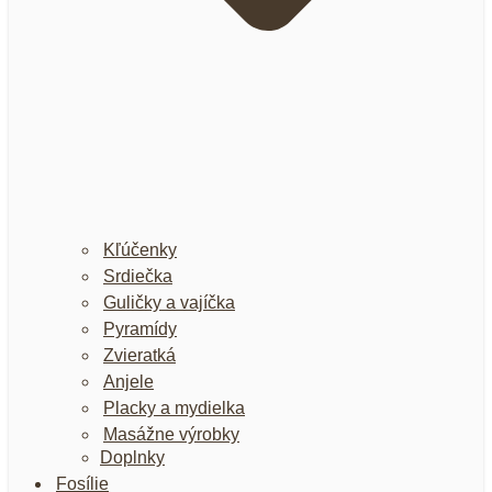
Kľúčenky
Srdiečka
Guličky a vajíčka
Pyramídy
Zvieratká
Anjele
Placky a mydielka
Masážne výrobky
Doplnky
Fosílie