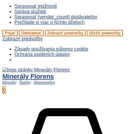
Spravovať možnosti
Správa služieb
Spravovať {vendor_count} dodávateľov
Prečítajte si viac o týchto účeloch
Prijať
Odmietnuť
Zobraziť predvoľby
Uložiť predvoľby
Zobraziť predvoľby
Zásady používania súborov cookie
Ochrana osobných údajov
Preskočiť
na
Minerály Florens
obsah
Minerály
·
Šperky
·
Skameneliny
0