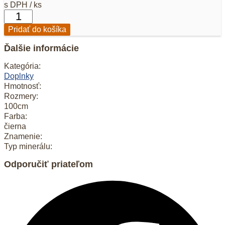
s DPH / ks
množstvo
Koža
Pridať do košíka
čierna
100cm
Ďalšie informácie
Kategória:
Doplnky
Hmotnosť:
Rozmery:
100cm
Farba:
čierna
Znamenie:
Typ minerálu:
Odporučiť priateľom