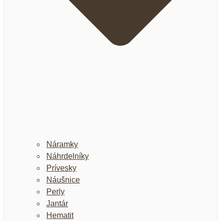
Náramky
Náhrdelníky
Prívesky
Náušnice
Perly
Jantár
Hematit