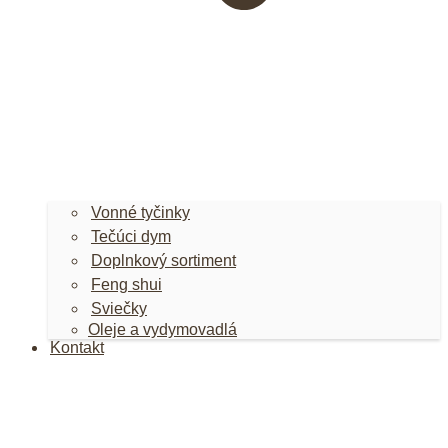
Vonné tyčinky
Tečúci dym
Doplnkový sortiment
Feng shui
Sviečky
Oleje a vydymovadlá
Kontakt