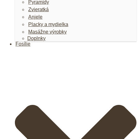
Pyramídy
Zvieratká
Anjele
Placky a mydielka
Masážne výrobky
Doplnky
Fosílie