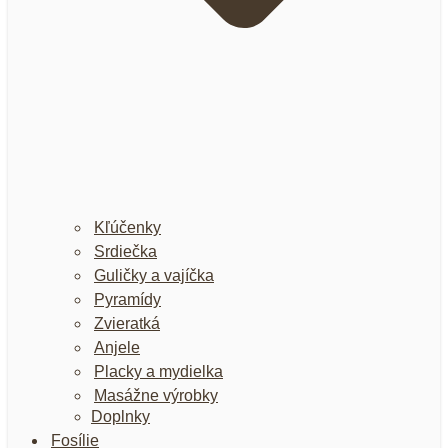
Kľúčenky
Srdiečka
Guličky a vajíčka
Pyramídy
Zvieratká
Anjele
Placky a mydielka
Masážne výrobky
Doplnky
Fosílie