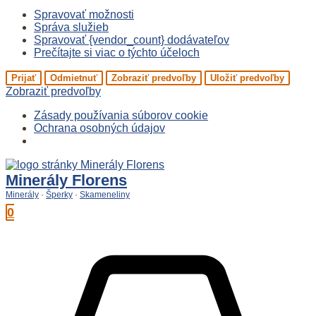
Spravovať možnosti
Správa služieb
Spravovať {vendor_count} dodávateľov
Prečítajte si viac o týchto účeloch
Prijať
Odmietnuť
Zobraziť predvoľby
Uložiť predvoľby
Zobraziť predvoľby
Zásady používania súborov cookie
Ochrana osobných údajov
Preskočiť
na
Minerály Florens
obsah
Minerály
·
Šperky
·
Skameneliny
0