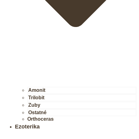
Amonit
Trilobit
Zuby
Ostatné
Orthoceras
Ezoterika