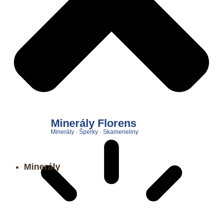
Minerály Florens
Minerály
·
Šperky
·
Skameneliny
Minerály