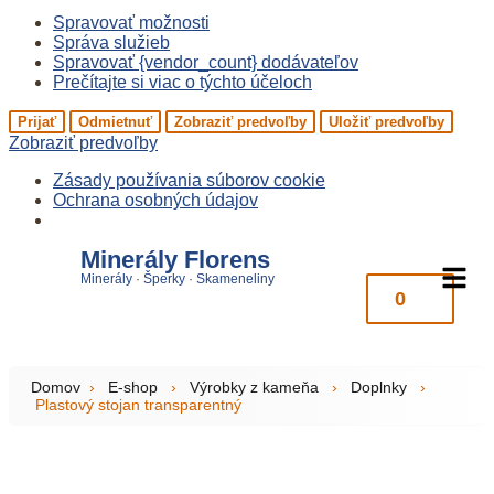
Spravovať možnosti
Správa služieb
Spravovať {vendor_count} dodávateľov
Prečítajte si viac o týchto účeloch
Prijať
Odmietnuť
Zobraziť predvoľby
Uložiť predvoľby
Zobraziť predvoľby
Zásady používania súborov cookie
Ochrana osobných údajov
Minerály Florens
Minerály
·
Šperky
·
Skameneliny
0
Domov
›
E-shop
›
Výrobky z kameňa
›
Doplnky
›
Plastový stojan transparentný