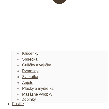
Kľúčenky
Srdiečka
Guličky a vajíčka
Pyramídy
Zvieratká
Anjele
Placky a mydielka
Masážne výrobky
Doplnky
Fosílie