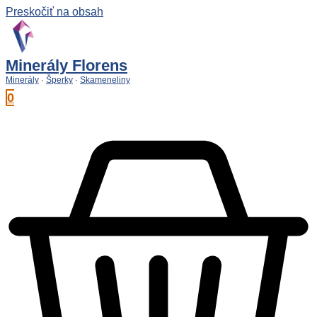
Preskočiť na obsah
Minerály Florens
Minerály
·
Šperky
·
Skameneliny
0