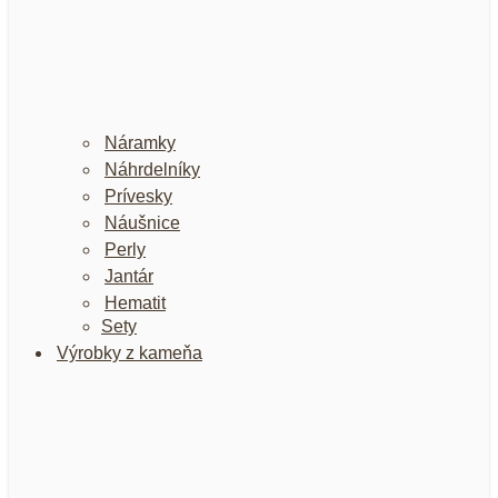
Náramky
Náhrdelníky
Prívesky
Náušnice
Perly
Jantár
Hematit
Sety
Výrobky z kameňa