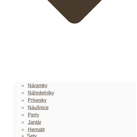
Náramky
Náhrdelníky
Prívesky
Náušnice
Perly
Jantár
Hematit
Sety