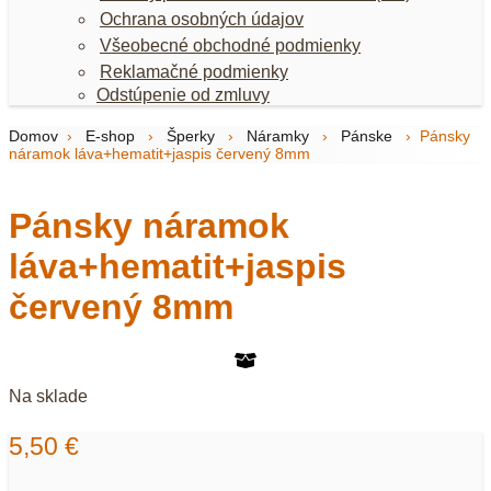
Ochrana osobných údajov
Všeobecné obchodné podmienky
Reklamačné podmienky
Odstúpenie od zmluvy
Domov
›
E-shop
›
Šperky
›
Náramky
›
Pánske
›
Pánsky
náramok láva+hematit+jaspis červený 8mm
Pánsky náramok
láva+hematit+jaspis
červený 8mm
Na sklade
5,50
€