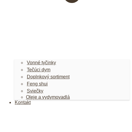
Vonné tyčinky
Tečúci dym
Doplnkový sortiment
Feng shui
Sviečky
Oleje a vydymovadlá
Kontakt