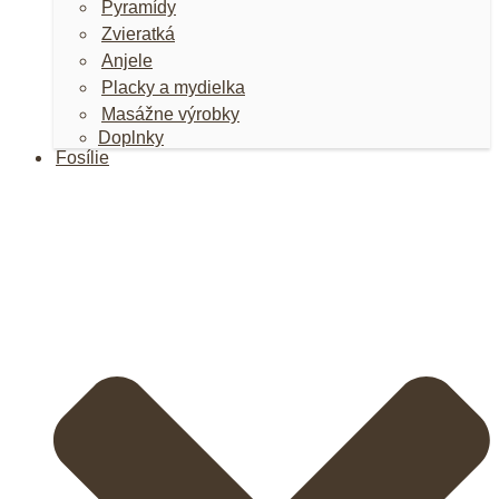
Pyramídy
Zvieratká
Anjele
Placky a mydielka
Masážne výrobky
Doplnky
Fosílie