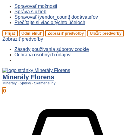
Spravovať možnosti
Správa služieb
Spravovať {vendor_count} dodávateľov
Prečítajte si viac o týchto účeloch
Prijať
Odmietnuť
Zobraziť predvoľby
Uložiť predvoľby
Zobraziť predvoľby
Zásady používania súborov cookie
Ochrana osobných údajov
Preskočiť
na
Minerály Florens
obsah
Minerály
·
Šperky
·
Skameneliny
0