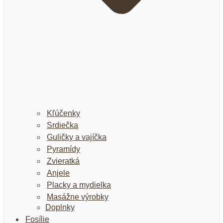
Kľúčenky
Srdiečka
Guličky a vajíčka
Pyramídy
Zvieratká
Anjele
Placky a mydielka
Masážne výrobky
Doplnky
Fosílie