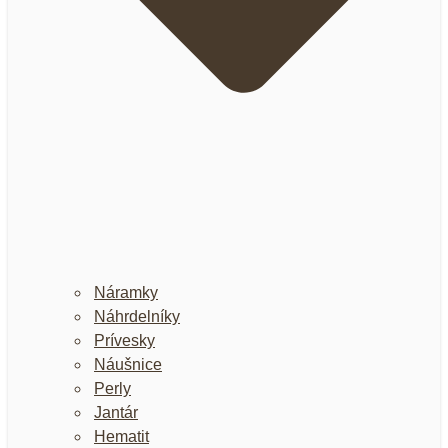
Náramky
Náhrdelníky
Prívesky
Náušnice
Perly
Jantár
Hematit