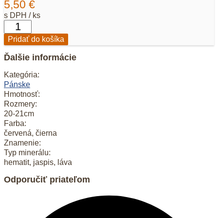
5,50
€
s DPH / ks
množstvo
Pánsky
Pridať do košíka
náramok
láva+hematit+jaspis
Ďalšie informácie
červený
8mm
Kategória:
Pánske
Hmotnosť:
Rozmery:
20-21cm
Farba:
červená, čierna
Znamenie:
Typ minerálu:
hematit, jaspis, láva
Odporučiť priateľom