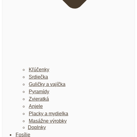
Kľúčenky
Srdiečka
Guličky a vajíčka
Pyramídy
Zvieratká
Anjele
Placky a mydielka
Masážne výrobky
Doplnky
Fosílie