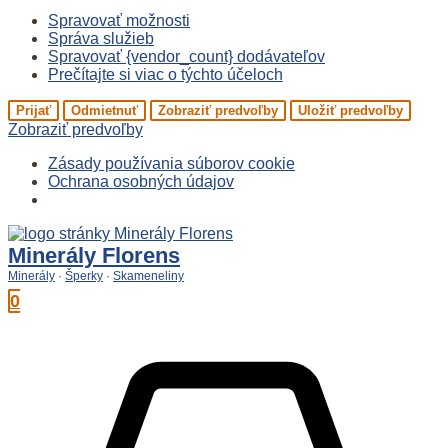
Spravovať možnosti
Správa služieb
Spravovať {vendor_count} dodávateľov
Prečítajte si viac o týchto účeloch
Prijať
Odmietnuť
Zobraziť predvoľby
Uložiť predvoľby
Zobraziť predvoľby
Zásady používania súborov cookie
Ochrana osobných údajov
Preskočiť
na
Minerály Florens
obsah
Minerály
·
Šperky
·
Skameneliny
0