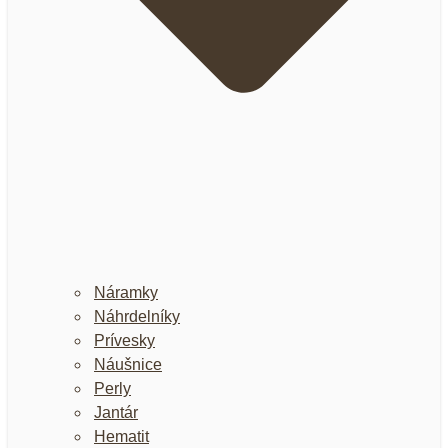
Náramky
Náhrdelníky
Prívesky
Náušnice
Perly
Jantár
Hematit