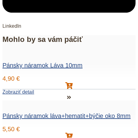
LinkedIn
Mohlo by sa vám páčiť
Pánsky náramok Láva 10mm
4,90
€
Zobraziť detail
Pánsky náramok láva+hematit+býčie oko 8mm
5,50
€