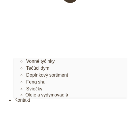
Vonné tyčinky
Tečúci dym
Doplnkový sortiment
Feng shui
Sviečky
Oleje a vydymovadlá
Kontakt