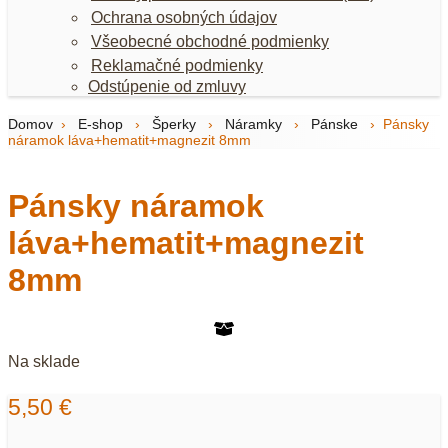
Ochrana osobných údajov
Všeobecné obchodné podmienky
Reklamačné podmienky
Odstúpenie od zmluvy
Domov
›
E-shop
›
Šperky
›
Náramky
›
Pánske
›
Pánsky
náramok láva+hematit+magnezit 8mm
Pánsky náramok
láva+hematit+magnezit
8mm
Na sklade
5,50
€