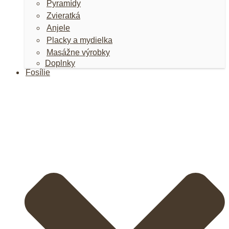
Pyramídy
Zvieratká
Anjele
Placky a mydielka
Masážne výrobky
Doplnky
Fosílie