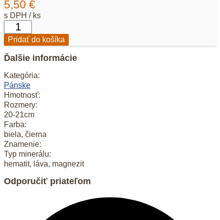
5,50
€
s DPH / ks
množstvo
Pánsky
Pridať do košíka
náramok
láva+hematit+magnezit
Ďalšie informácie
8mm
Kategória:
Pánske
Hmotnosť:
Rozmery:
20-21cm
Farba:
biela, čierna
Znamenie:
Typ minerálu:
hematit, láva, magnezit
Odporučiť priateľom