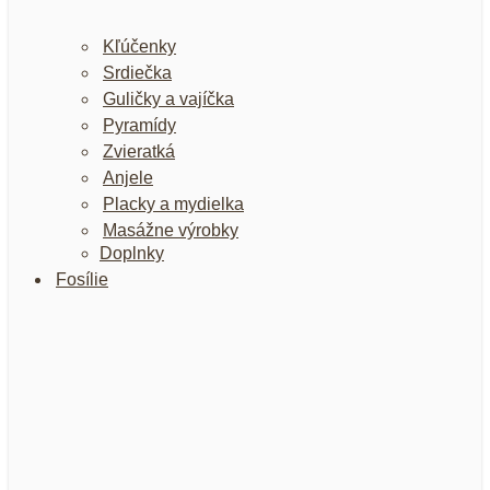
Kľúčenky
Srdiečka
Guličky a vajíčka
Pyramídy
Zvieratká
Anjele
Placky a mydielka
Masážne výrobky
Doplnky
Fosílie