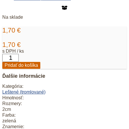
Na sklade
1,70
€
1,70
€
s DPH / ks
množstvo
Prívesok
Pridať do košíka
Amazonit
Ďalšie informácie
Kategória:
Leštené (tromlované)
Hmotnosť:
Rozmery:
2cm
Farba:
zelená
Znamenie: