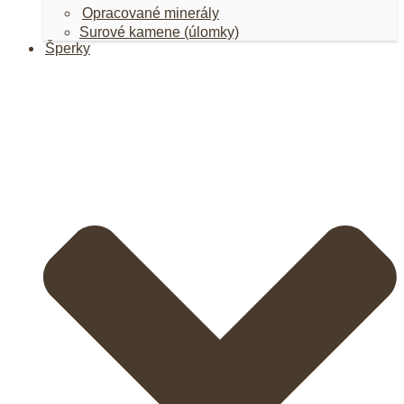
Opracované minerály
Surové kamene (úlomky)
Šperky