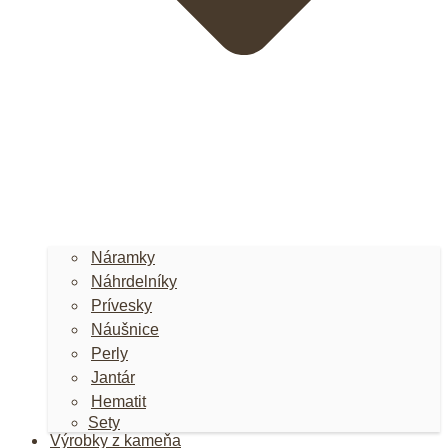
Náramky
Náhrdelníky
Prívesky
Náušnice
Perly
Jantár
Hematit
Sety
Výrobky z kameňa