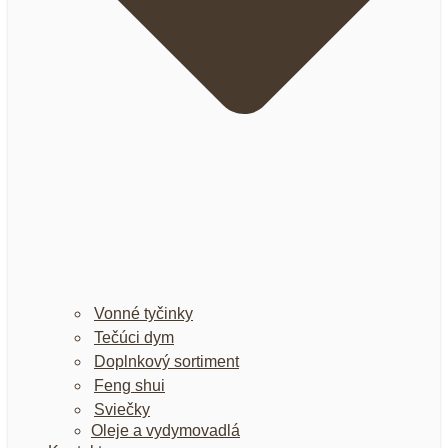
Vonné tyčinky
Tečúci dym
Doplnkový sortiment
Feng shui
Sviečky
Oleje a vydymovadlá