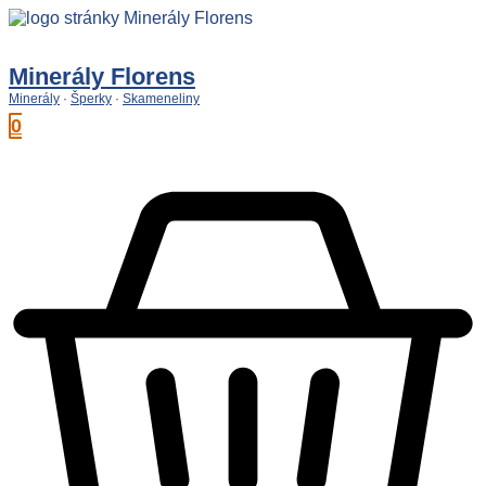
Preskočiť
na
obsah
Minerály Florens
Minerály
·
Šperky
·
Skameneliny
0