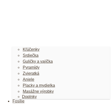
Kľúčenky
Srdiečka
Guličky a vajíčka
Pyramídy
Zvieratká
Anjele
Placky a mydielka
Masážne výrobky
Doplnky
Fosílie