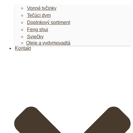
Vonné tyčinky
Tečúci dym
Doplnkový sortiment
Feng shui
Sviečky
Oleje a vydymovadlá
Kontakt