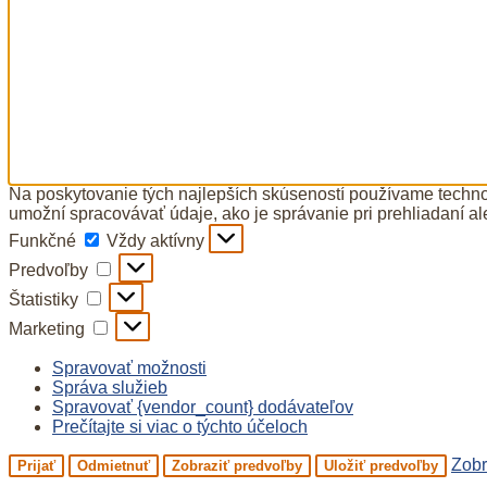
Na poskytovanie tých najlepších skúseností používame technol
umožní spracovávať údaje, ako je správanie pri prehliadaní al
Funkčné
Funkčné
Vždy aktívny
Predvoľby
Predvoľby
Štatistiky
Štatistiky
Marketing
Marketing
Spravovať možnosti
Správa služieb
Spravovať {vendor_count} dodávateľov
Prečítajte si viac o týchto účeloch
Zobr
Prijať
Odmietnuť
Zobraziť predvoľby
Uložiť predvoľby