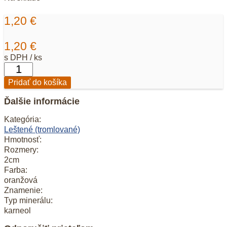
1,20
€
1,20
€
s DPH / ks
množstvo
Prívesok
Pridať do košíka
Karneol
Ďalšie informácie
Kategória:
Leštené (tromlované)
Hmotnosť:
Rozmery:
2cm
Farba:
oranžová
Znamenie:
Typ minerálu:
karneol