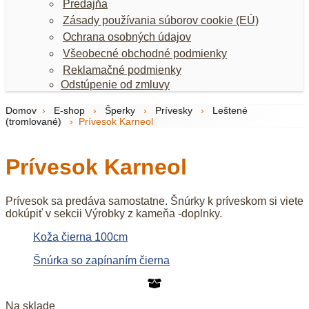
Predajňa
Zásady používania súborov cookie (EÚ)
Ochrana osobných údajov
Všeobecné obchodné podmienky
Reklamačné podmienky
Odstúpenie od zmluvy
Domov
›
E-shop
›
Šperky
›
Prívesky
›
Leštené
(tromlované)
›
Prívesok Karneol
Prívesok Karneol
Prívesok sa predáva samostatne. Šnúrky k príveskom si viete
dokúpiť v sekcii Výrobky z kameňa -doplnky.
Koža čierna 100cm
Šnúrka so zapínaním čierna
Na sklade