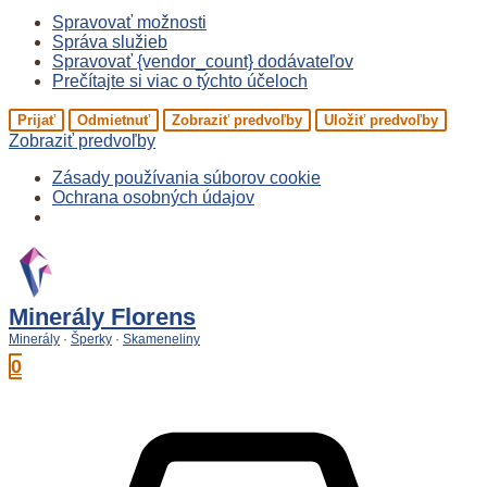
Spravovať možnosti
Správa služieb
Spravovať {vendor_count} dodávateľov
Prečítajte si viac o týchto účeloch
Prijať
Odmietnuť
Zobraziť predvoľby
Uložiť predvoľby
Zobraziť predvoľby
Zásady používania súborov cookie
Ochrana osobných údajov
Preskočiť
na
obsah
Minerály Florens
Minerály
·
Šperky
·
Skameneliny
0