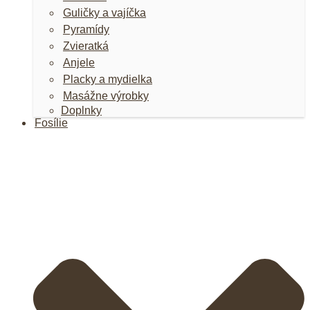
Guličky a vajíčka
Pyramídy
Zvieratká
Anjele
Placky a mydielka
Masážne výrobky
Doplnky
Fosílie