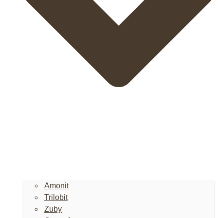
Amonit
Trilobit
Zuby