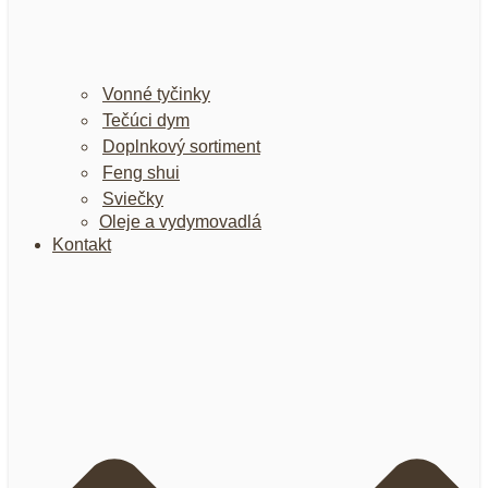
Vonné tyčinky
Tečúci dym
Doplnkový sortiment
Feng shui
Sviečky
Oleje a vydymovadlá
Kontakt