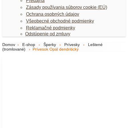
Predajňa
Zásady používania súborov cookie (EÚ)
Ochrana osobných údajov
Všeobecné obchodné podmienky
Reklamačné podmienky
Odstúpenie od zmluvy
Domov
›
E-shop
›
Šperky
›
Prívesky
›
Leštené
(tromlované)
›
Prívesok Opál dendritický