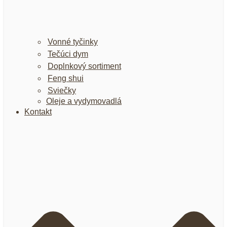
Vonné tyčinky
Tečúci dym
Doplnkový sortiment
Feng shui
Sviečky
Oleje a vydymovadlá
Kontakt