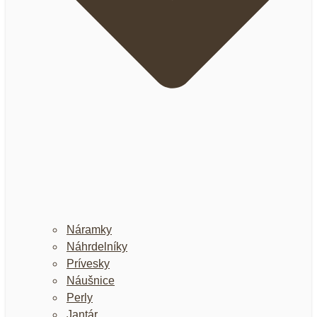
Náramky
Náhrdelníky
Prívesky
Náušnice
Perly
Jantár