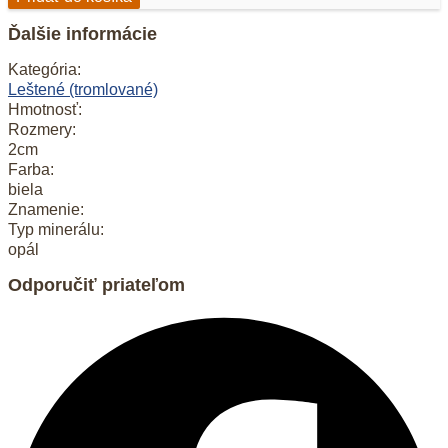
Opál
dendritický
Ďalšie informácie
Kategória:
Leštené (tromlované)
Hmotnosť:
Rozmery:
2cm
Farba:
biela
Znamenie:
Typ minerálu:
opál
Odporučiť priateľom