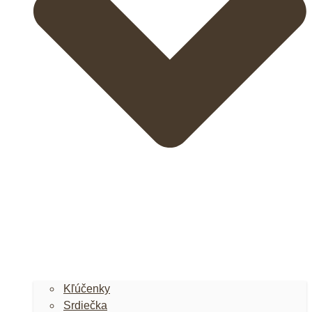
Kľúčenky
Srdiečka