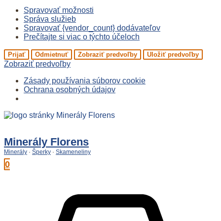
Spravovať možnosti
Správa služieb
Spravovať {vendor_count} dodávateľov
Prečítajte si viac o týchto účeloch
Prijať
Odmietnuť
Zobraziť predvoľby
Uložiť predvoľby
Zobraziť predvoľby
Zásady používania súborov cookie
Ochrana osobných údajov
Preskočiť
na
obsah
Minerály Florens
Minerály
·
Šperky
·
Skameneliny
0