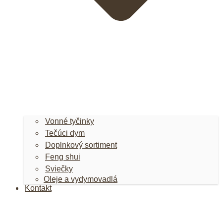
Vonné tyčinky
Tečúci dym
Doplnkový sortiment
Feng shui
Sviečky
Oleje a vydymovadlá
Kontakt