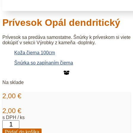
Prívesok Opál dendritický
Prívesok sa predáva samostatne. Šnúrky k príveskom si viete
dokúpiť v sekcii Výrobky z kameňa -doplnky.
Koža čierna 100cm
Šnúrka so zapínaním čierna
Na sklade
2,00
€
2,00
€
s DPH / ks
množstvo
Prívesok
Pridať do košíka