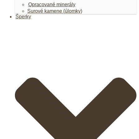
Opracované minerály
Surové kamene (úlomky)
Šperky