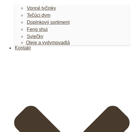
Vonné tyčinky
Tečúci dym
Doplnkový sortiment
Feng shui
Sviečky
Oleje a vydymovadlá
Kontakt