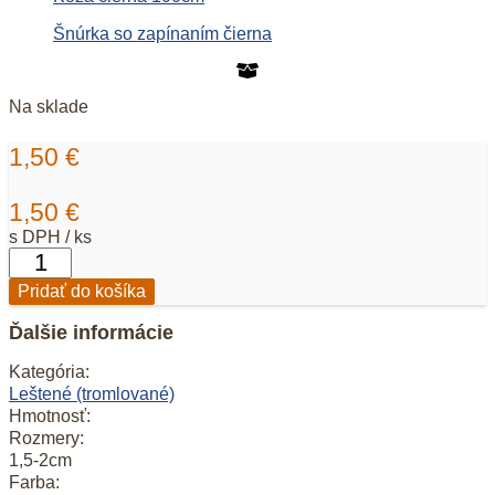
Šnúrka so zapínaním čierna
Na sklade
1,50
€
1,50
€
s DPH / ks
množstvo
Prívesok
Pridať do košíka
Ulexit
oranžový
Ďalšie informácie
svetlý
Kategória:
Leštené (tromlované)
Hmotnosť:
Rozmery:
1,5-2cm
Farba: