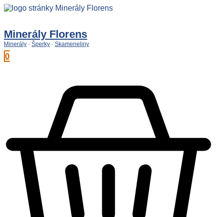
Preskočiť
na
obsah
Minerály Florens
Minerály
·
Šperky
·
Skameneliny
0