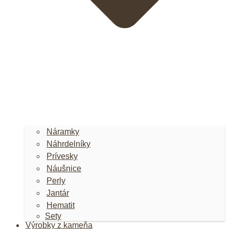
Náramky
Náhrdelníky
Prívesky
Náušnice
Perly
Jantár
Hematit
Sety
Výrobky z kameňa