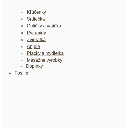
Kľúčenky
Srdiečka
Guličky a vajíčka
Pyramídy
Zvieratká
Anjele
Placky a mydielka
Masážne výrobky
Doplnky
Fosílie