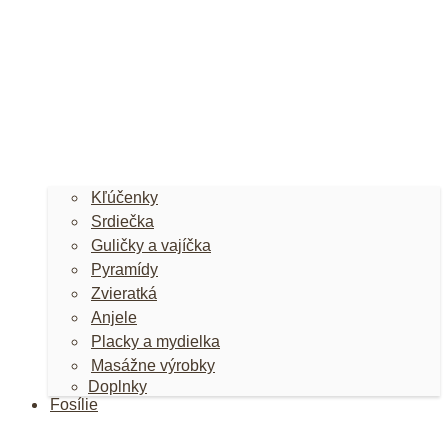
Kľúčenky
Srdiečka
Guličky a vajíčka
Pyramídy
Zvieratká
Anjele
Placky a mydielka
Masážne výrobky
Doplnky
Fosílie