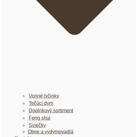
Vonné tyčinky
Tečúci dym
Doplnkový sortiment
Feng shui
Sviečky
Oleje a vydymovadlá